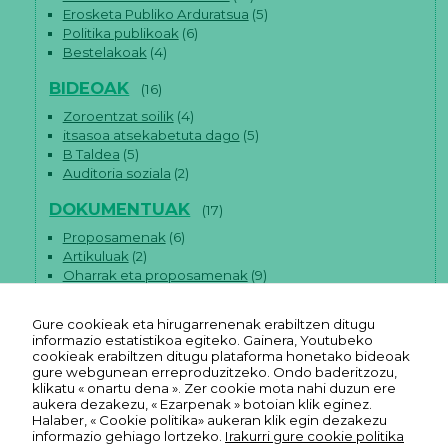
Erosketa Publiko Arduratsua
(5)
Politika publikoak
(6)
Bestelakoak
(4)
BIDEOAK
(16)
Zoroentzat soilik
(4)
itsasoa atsekabetuta dago
(5)
B Taldea
(5)
Auditoria soziala
(2)
DOKUMENTUAK
(17)
Proposamenak
(6)
Artikuluak
(2)
Oharrak eta proposamenak
(9)
Gure cookieak eta hirugarrenenak erabiltzen ditugu
informazio estatistikoa egiteko. Gainera, Youtubeko
cookieak erabiltzen ditugu plataforma honetako bideoak
gure webgunean erreproduzitzeko. Ondo baderitzozu,
klikatu « onartu dena ». Zer cookie mota nahi duzun ere
aukera dezakezu, « Ezarpenak » botoian klik eginez.
Halaber, « Cookie politika» aukeran klik egin dezakezu
informazio gehiago lortzeko.
Irakurri gure cookie politika