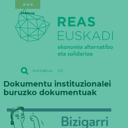
Menua
REAS
kontaktua
ES
EUSKADI
Dokumentu instituzionalei
buruzko dokumentuak