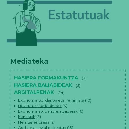
Mediateka
HASIERA FORMAKUNTZA
(3)
HASIERA BALIABIDEAK
(3)
ARGITALPENAK
(54)
Ekonomia Solidarioa eta Feminista
(10)
Hezkuntza baliabideak
(3)
Ekonomia solidarioren paperak
(6)
komikiak
(3)
Herritar enpresa
(2)
Auditoria sozial bateratua
(15)