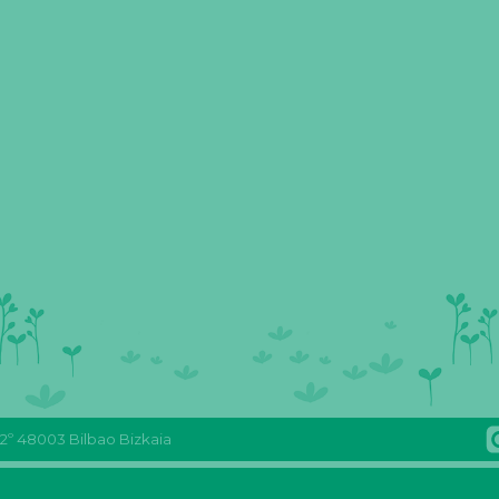
 2º 48003 Bilbao Bizkaia
Reas
Youtube
REAS
FLICKR
Euskadi
Reas
Euskadi
Reas
Facebook
Euskadi
mastodon
Euskadi