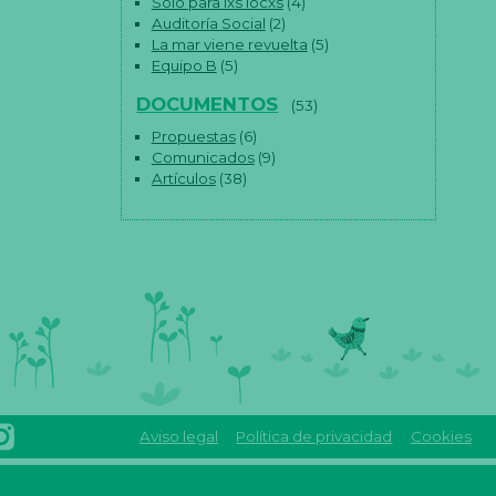
Solo para lxs locxs
(4)
Auditoría Social
(2)
La mar viene revuelta
(5)
Equipo B
(5)
DOCUMENTOS
(53)
Propuestas
(6)
Comunicados
(9)
Artículos
(38)
Aviso legal
Política de privacidad
Cookies
INSTAGRAM
Reas
REAS
euskadi
EUSKADI
linkedin