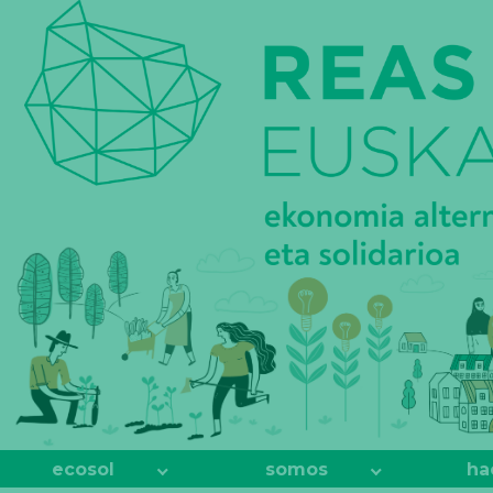
REAS
EUSKADI
ecosol
somos
ha