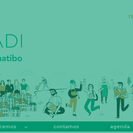
r
cemos
contamos
agenda