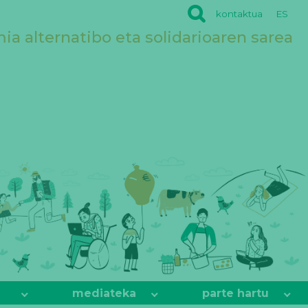
kontaktua
ES
a alternatibo eta solidarioaren sarea
mediateka
parte hartu