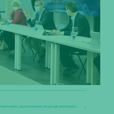
nismoekin, ekonomiaren oinarriak astintzeko
→