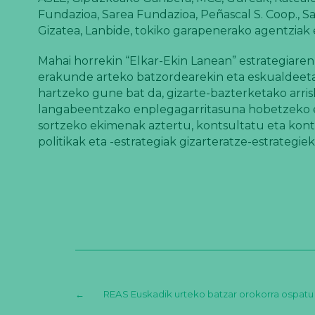
Fundazioa, Sarea Fundazioa, Peñascal S. Coop., Sa
Gizatea, Lanbide, tokiko garapenerako agentziak
Mahai horrekin “Elkar-Ekin Lanean” estrategiaren
erakunde arteko batzordearekin eta eskualdeeta
hartzeko gune bat da, gizarte-bazterketako arr
langabeentzako enplegagarritasuna hobetzeko e
sortzeko ekimenak aztertu, kontsultatu eta kont
politikak eta -estrategiak gizarteratze-estrategiek
←
REAS Euskadik urteko batzar orokorra ospatu