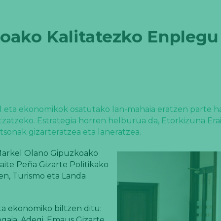
ako Kalitatezko Enplegu 
zial eta ekonomikok osatutako lan-mahaia eratzen parte 
tzatzeko. Estrategia horren helburua da, Etorkizuna Era
sonak gizarteratzea eta laneratzea.
 Markel Olano Gipuzkoako
aite Peña Gizarte Politikako
en, Turismo eta Landa
eta ekonomiko biltzen ditu:
gaia, Adegi, Emaus Gizarte