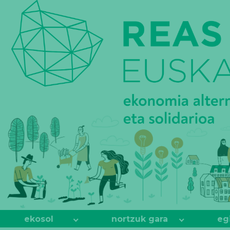
REAS
EUSKADI
ekosol
nortzuk gara
eg