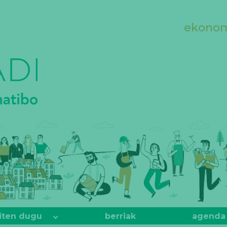
ekonomi
iten dugu
berriak
agenda