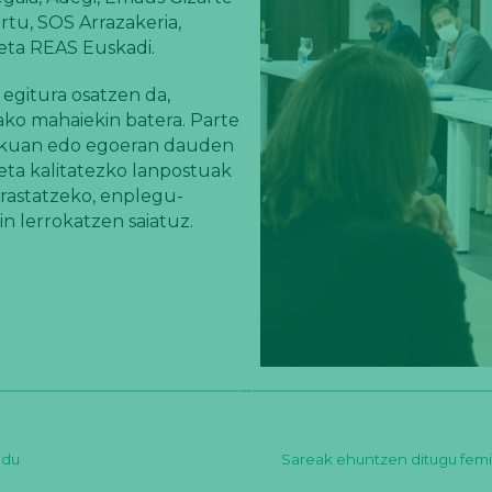
rtu, SOS Arrazakeria,
 eta REAS Euskadi.
 egitura osatzen da,
ko mahaiekin batera. Parte
iskuan edo egoeran dauden
ta kalitatezko lanpostuak
rastatzeko, enplegu-
in lerrokatzen saiatuz.
 du
Sareak ehuntzen ditugu femi