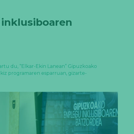
inklusiboaren
hartu du, “Elkar-Ekin Lanean” Gipuzkoako
ikiz programaren esparruan, gizarte-