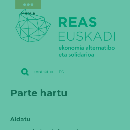
Menua
REAS
kontaktua
ES
EUSKADI
Parte hartu
Aldatu