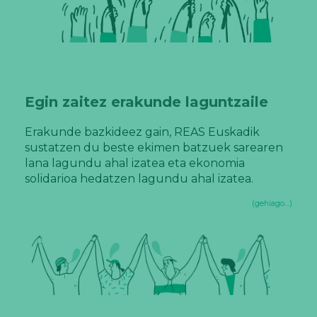
Egin zaitez erakunde laguntzaile
Erakunde bazkideez gain, REAS Euskadik
sustatzen du beste ekimen batzuek sarearen
lana lagundu ahal izatea eta ekonomia
solidarioa hedatzen lagundu ahal izatea.
(gehiago…)