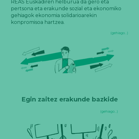
REAS Euskadiren helburua da gero eta
pertsona eta erakunde sozial eta ekonomiko
gehiagok ekonomia solidarioarekin
konpromisoa hartzea.
(gehiago…)
Egin zaitez erakunde bazkide
(gehiago…)