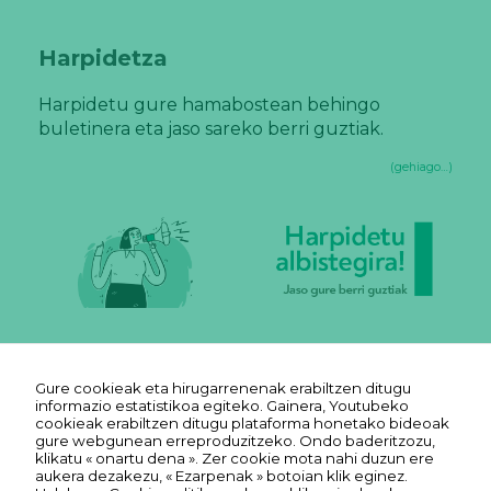
Harpidetza
Harpidetu gure hamabostean behingo
buletinera eta jaso sareko berri guztiak.
(gehiago…)
Gure cookieak eta hirugarrenenak erabiltzen ditugu
informazio estatistikoa egiteko. Gainera, Youtubeko
cookieak erabiltzen ditugu plataforma honetako bideoak
gure webgunean erreproduzitzeko. Ondo baderitzozu,
klikatu « onartu dena ». Zer cookie mota nahi duzun ere
aukera dezakezu, « Ezarpenak » botoian klik eginez.