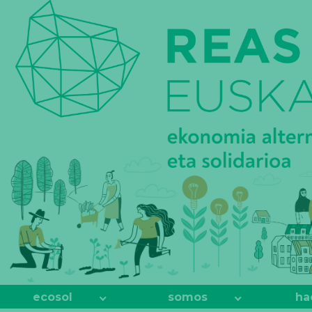
REAS
EUSKADI
ecosol
somos
ha