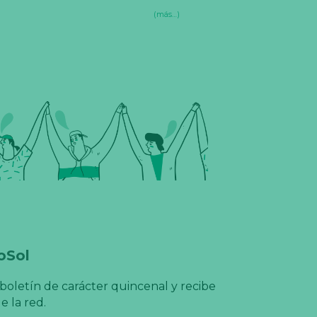
(más…)
oSol
boletín de carácter quincenal y recibe
e la red.