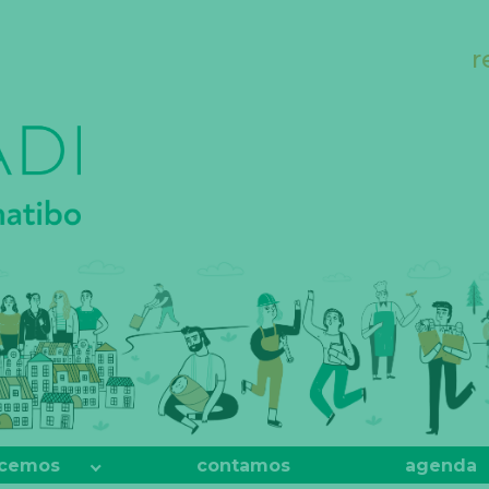
r
cemos
contamos
agenda