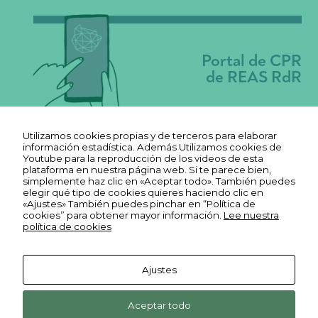
Portal de CPR
de REAS RdR
Utilizamos cookies propias y de terceros para elaborar
información estadística. Además Utilizamos cookies de
Youtube para la reproducción de los videos de esta
plataforma en nuestra página web. Si te parece bien,
simplemente haz clic en «Aceptar todo». También puedes
elegir qué tipo de cookies quieres haciendo clic en
«Ajustes» También puedes pinchar en “Política de
cookies” para obtener mayor información.
Lee nuestra
política de cookies
Ajustes
Aviso legal
Ekonopolo. Polo de Economía
Reas
Youtube
Política de
Aceptar todo
Social y Solidaria. Harrobia Plaza
Euskadi
Reas
REAS
FLICKR
privacidad
N