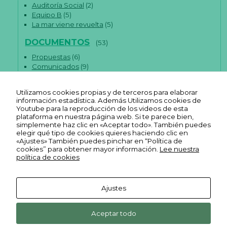
Auditoría Social
(2)
Equipo B
(5)
La mar viene revuelta
(5)
DOCUMENTOS
(53)
Propuestas
(6)
Comunicados
(9)
Artículos
(38)
Utilizamos cookies propias y de terceros para elaborar
información estadística. Además Utilizamos cookies de
Youtube para la reproducción de los videos de esta
plataforma en nuestra página web. Si te parece bien,
simplemente haz clic en «Aceptar todo». También puedes
elegir qué tipo de cookies quieres haciendo clic en
«Ajustes» También puedes pinchar en “Política de
cookies” para obtener mayor información.
Lee nuestra
política de cookies
Ajustes
Aviso legal
Ekonopolo. Polo de Economía
Reas
Youtube
Política de
Aceptar todo
Social y Solidaria. Harrobia Plaza
Euskadi
Reas
REAS
FLICKR
privacidad
N
4, 2º 48003 Bilbao Bizkaia
Facebook
Euskadi