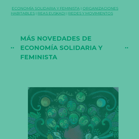
sostener la vida
ECONOMÍA SOLIDARIA Y FEMINISTA
|
ORGANIZACIONES
HABITABLES
|
REAS EUSKADI
|
REDES Y MOVIMIENTOS
MÁS NOVEDADES DE
ECONOMÍA SOLIDARIA Y
FEMINISTA