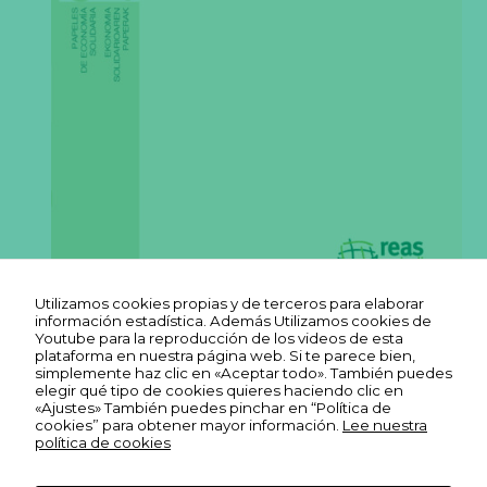
s
c
o
o
ki
e
s
n
o
s
o
n
o
p
ci
o
n
Utilizamos cookies propias y de terceros para elaborar
al
información estadística. Además Utilizamos cookies de
e
Youtube para la reproducción de los videos de esta
s.
plataforma en nuestra página web. Si te parece bien,
S
simplemente haz clic en «Aceptar todo». También puedes
o
elegir qué tipo de cookies quieres haciendo clic en
n
«Ajustes» También puedes pinchar en “Política de
n
cookies” para obtener mayor información.
Lee nuestra
e
política de cookies
c
e
s