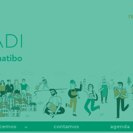
r
cemos
contamos
agenda