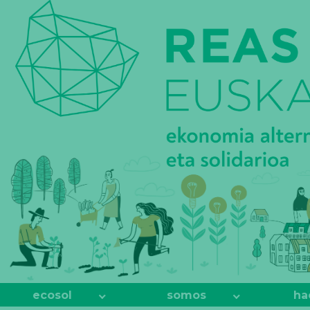
REAS
EUSKADI
ecosol
somos
ha