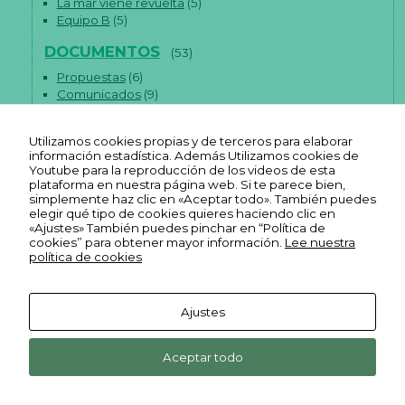
La mar viene revuelta
(5)
Equipo B
(5)
DOCUMENTOS
(53)
Propuestas
(6)
Comunicados
(9)
Artículos
(38)
Utilizamos cookies propias y de terceros para elaborar
información estadística. Además Utilizamos cookies de
Youtube para la reproducción de los videos de esta
plataforma en nuestra página web. Si te parece bien,
simplemente haz clic en «Aceptar todo». También puedes
elegir qué tipo de cookies quieres haciendo clic en
«Ajustes» También puedes pinchar en “Política de
cookies” para obtener mayor información.
Lee nuestra
política de cookies
Ajustes
Aviso legal
Ekonopolo. Polo de Economía
Reas
Youtube
Política de
Social y Solidaria. Harrobia Plaza
Aceptar todo
Euskadi
Reas
REAS
FLICKR
privacidad
4, 2º 48003 Bilbao Bizkaia
Facebook
Euskadi
Euskadi
Reas
Cookies
INSTAGRAM
Reas
mastodon
Euskadi