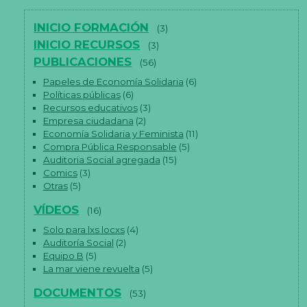
de
entradas
INICIO FORMACIÓN
(3)
INICIO RECURSOS
(3)
PUBLICACIONES
(56)
Papeles de Economía Solidaria
(6)
Políticas públicas
(6)
Recursos educativos
(3)
Empresa ciudadana
(2)
Economía Solidaria y Feminista
(11)
Compra Pública Responsable
(5)
Auditoria Social agregada
(15)
Comics
(3)
Otras
(5)
VÍDEOS
(16)
Solo para lxs locxs
(4)
Auditoría Social
(2)
Equipo B
(5)
N
La mar viene revuelta
(5)
e
c
DOCUMENTOS
(53)
e