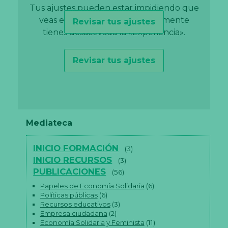
Tus ajustes pueden estar impidiendo que
veas este contenido. Probablemente
Revisar tus ajustes
Revisar tus ajustes
tienes desactivada la «Experiencia».
Revisar tus ajustes
Mediateca
INICIO FORMACIÓN
(3)
INICIO RECURSOS
(3)
PUBLICACIONES
(56)
Papeles de Economía Solidaria
(6)
Políticas públicas
(6)
Recursos educativos
(3)
Empresa ciudadana
(2)
Economía Solidaria y Feminista
(11)