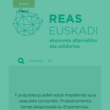
Menú
REAS
contacto
EU
EUSKADI
Los síntomas 01
Tus ajustes pueden estar impidiendo que
Tus ajustes pueden estar impidiendo que
veas este contenido. Probablemente
veas este contenido. Probablemente
tienes desactivada la «Experiencia».
tienes desactivada la «Experiencia».