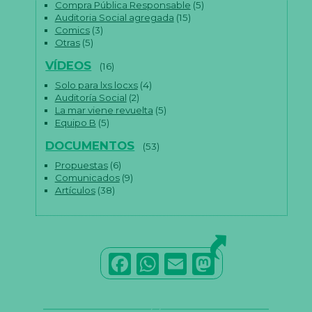
Compra Pública Responsable
(5)
Auditoria Social agregada
(15)
Comics
(3)
Otras
(5)
VÍDEOS
(16)
Solo para lxs locxs
(4)
Auditoría Social
(2)
La mar viene revuelta
(5)
Equipo B
(5)
DOCUMENTOS
(53)
Propuestas
(6)
Comunicados
(9)
Artículos
(38)
F
W
E
M
a
h
m
a
c
a
ai
st