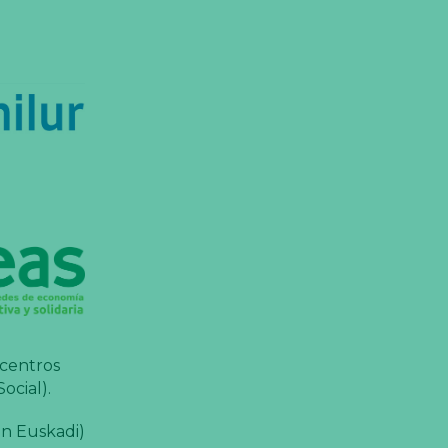
 centros
ocial).
en Euskadi)