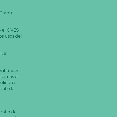
 Planto
,
o el
OVES
s usos del
, el
entidades
tacamos el
olidaria
al o la
r
rrollo de