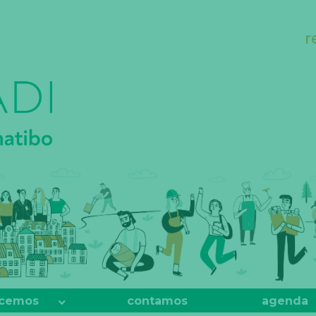
r
cemos
contamos
agenda