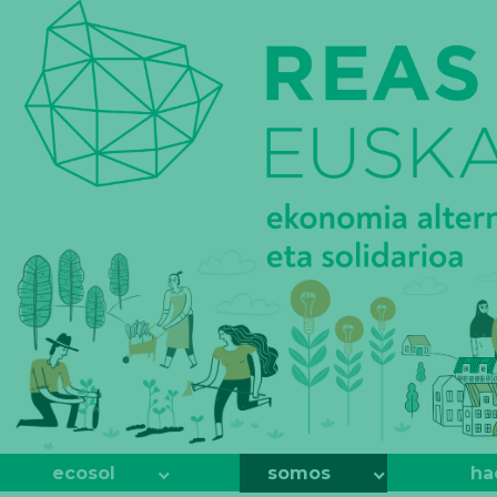
REAS
EUSKADI
ecosol
somos
ha