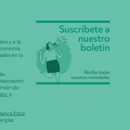
es y a la
 economía
dades en la
 de
Asociación
Unión de
sto
, y
Banca Etica
ergías