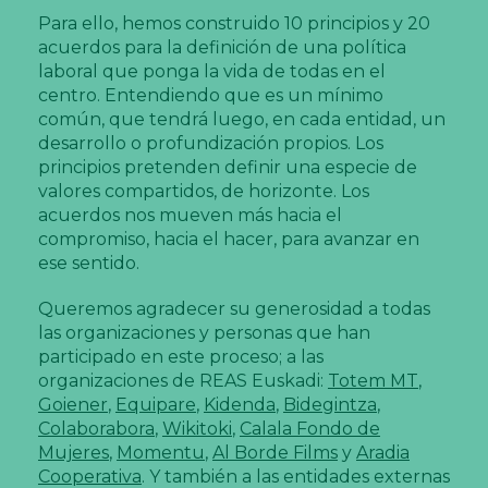
Para ello, hemos construido 10 principios y 20
acuerdos para la definición de una política
laboral que ponga la vida de todas en el
centro. Entendiendo que es un mínimo
común, que tendrá luego, en cada entidad, un
desarrollo o profundización propios. Los
principios pretenden definir una especie de
valores compartidos, de horizonte. Los
acuerdos nos mueven más hacia el
compromiso, hacia el hacer, para avanzar en
ese sentido.
Queremos agradecer su generosidad a todas
las organizaciones y personas que han
participado en este proceso; a las
organizaciones de REAS Euskadi:
Totem MT
,
Goiener
,
Equipare
,
Kidenda
,
Bidegintza
,
Colaborabora
,
Wikitoki
,
Calala Fondo de
Mujeres
,
Momentu
,
Al Borde Films
y
Aradia
Cooperativa
. Y también a las entidades externas