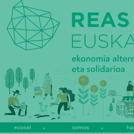
REAS
EUSKADI
ecosol
somos
ha