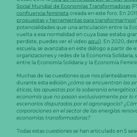
Social Mundial de Economías Transformadoras
(F
confluencia feminista
creada en este foro. En 20
propuestas y herramientas para transformar(nos)
potencialidades que una articulación entre la Eco
vuelta a esa normalidad en cuya base estaba gran 
perdiste, puedes ver el video
aquí
). En 2020, de
escuela, se avanzaba en este diálogo a partir de 
organizaciones y redes de la Economía Solidaria,
entre la Economía Solidaria y la Economía Femini
Muchas de las cuestiones que nos planteábamos en
durante esta edición
¿cómo se encuentran las prá
éticas, las apuestas por la soberanía energétic
economía que no pasan exclusivamente por lo 
escenarios disputados por el agronegocio? ¿Cóm
corporaciones en el sector de las energías renov
economías transformadoras?
Todas estas cuestiones se han articulado en 5 sesio