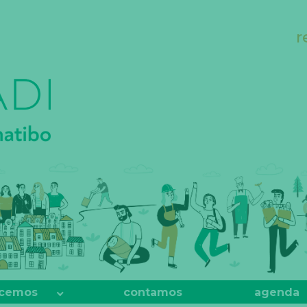
r
cemos
contamos
agenda