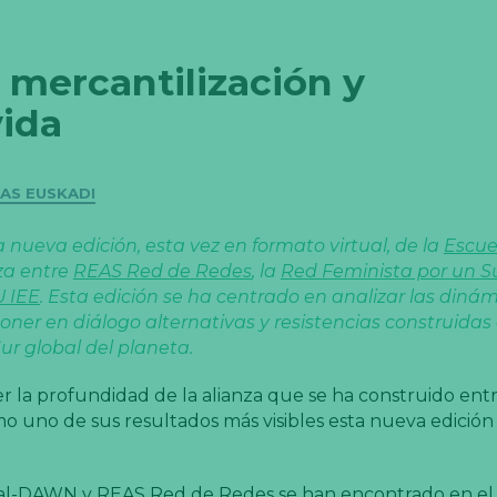
a mercantilización y
vida
AS EUSKADI
a nueva edición, esta vez en formato virtual, de la
Escue
nza entre
REAS Red de Redes
, la
Red Feminista por un Su
 IEE
. Esta edición se ha centrado en analizar las diná
poner en diálogo alternativas y resistencias construidas
ur global del planeta.
 la profundidad de la alianza que se ha construido en
 uno de sus resultados más visibles esta nueva edición 
obal-DAWN
y REAS Red de Redes se han encontrado en e