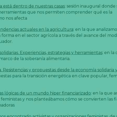
a está dentro de nuestras casas
: sesión inaugural donde 
y herramientas que nos permiten comprender qué es la
ómo nos afecta
endencias actuales en la agricultura
: en la que analizam
a forma en el sector agrícola a través del avance del mo
uador.
lidarias. Experiencias, estrategias y herramientas
: en la
arco de la soberanía alimentaria.
. Resistencias y propuestas desde la economía solidaria y
stas para la transición energética en clave popular, femi
 las lógicas de un mundo hiper financiarizado
: en la que 
s feministas y nos planteábamos cómo se convierten las f
madoras
s encontrado activistas y organizaciones feministas, de