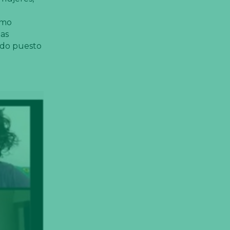
smo
has
ado puesto