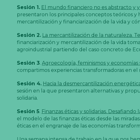
Sesión 1.
El mundo financiero no es abstracto y y
presentaron los principales conceptos teóricos 
mercantilización y financiarización de la vida y c
Sesión 2.
La mercantilización de la naturaleza. T
financiarización y mercantilización de la vida tom
agroindustrial partiendo del caso concreto de Ec
Sesión 3
.
Agroecología, feminismos y economías so
compartimos experiencias transformadoras en el m
Sesión 4.
Hacia la desmercantilización energética
sesión en la que presentaron alternativas y propue
solidaria.
Sesión 5
.
Finanzas éticas y solidarias. Desafiando
el modelo de las finanzas éticas desde las mirada
éticas en el engranaje de las economías transfor
Una semana intensa de trabajo en la que nos hemo