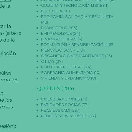
CULTURA Y TECNOLOGÍA LIBRE
(11)
de la
ECOLOGÍA
(10)
ECONOMÍA SOLIDARIA Y FEMINISTA
(42)
ar la
EKONOPOLO
(105)
 (si te lo
EMPRENDIZAJE
(54)
FINANZAS ÉTICAS
(3)
b de la
FORMACIÓN Y SENSIBILIZACIÓN
(65)
MERCADO SOCIAL
(24)
ulación
ORGANIZACIONES HABITABLES
(25)
OTRAS
(37)
POLÍTICAS PÚBLICAS
(24)
lisis
SOBERANÍA ALIMENTARIA
(10)
VIVIENDA Y URBANISMO
(8)
finanzas
a
QUIÉNES
(284)
en
COLABORACIONES
(31)
e las
ENTIDADES SOCIAS
(37)
ra las
REAS EUSKADI
(237)
REDES Y MOVIMIENTOS
(27)
esión):