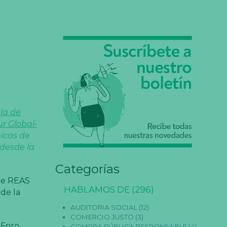
la de
r Global-
micas de
 desde la
Categorías
tre REAS
HABLAMOS DE
(296)
de la
AUDITORIA SOCIAL
(12)
COMERCIO JUSTO
(3)
l
Foro
COMPRA PÚBLICA RESPONSABLE
(4)