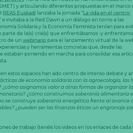
SMET) y articulando diferentes propuestas en el marco 
19
REAS Euskadi
lanzaba la jornada “
La vida en el centro:
” e invitaba a la Red Dawn a un diálogo en torno a las
nomía Solidaria y la Economía Feminista tenían para evit
parte de la(s) crisi(s) que enfrentábamos -y enfrentamos-
ntro de un
webinario
para el lanzamiento virtual de la we
experiencias y herramientas concretas que, desde las
 se estaban poniendo en marcha para consolidar esa artic
sta.
 estos espacios han sido centro de intenso debate y aná
cticas de economía solidaria con la agroecología, las 
a? ¿cómo asignamos valor a otras formas de organizar l
monetario? ¿cómo construimos soberanía alimentaria 
o se construye soberanía energética frente al avance d
ables? ¿pueden ser las finanzas éticas un engranaje pa
nes de trabajo (tenéis los videos en los enlaces de cada s