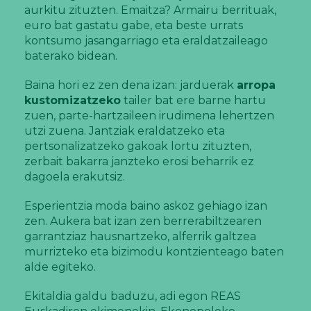
aurkitu zituzten. Emaitza? Armairu berrituak,
euro bat gastatu gabe, eta beste urrats
kontsumo jasangarriago eta eraldatzaileago
baterako bidean.
Baina hori ez zen dena izan: jarduerak
arropa
kustomizatzeko
tailer bat ere barne hartu
zuen, parte-hartzaileen irudimena lehertzen
utzi zuena. Jantziak eraldatzeko eta
pertsonalizatzeko gakoak lortu zituzten,
zerbait bakarra janzteko erosi beharrik ez
dagoela erakutsiz.
Esperientzia moda baino askoz gehiago izan
zen. Aukera bat izan zen berrerabiltzearen
garrantziaz hausnartzeko, alferrik galtzea
murrizteko eta bizimodu kontzienteago baten
alde egiteko.
Ekitaldia galdu baduzu, adi egon REAS