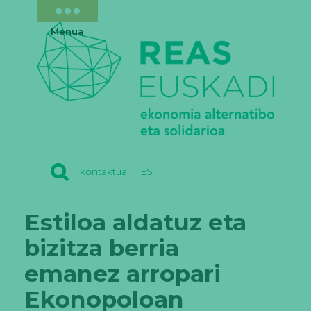
Menua
REAS
kontaktua
ES
EUSKADI
Estiloa aldatuz eta
bizitza berria
emanez arropari
Ekonopoloan