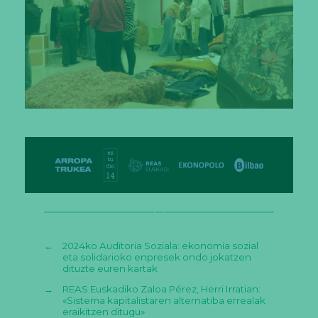
←
2024ko Auditoria Soziala: ekonomia sozial
eta solidarioko enpresek ondo jokatzen
dituzte euren kartak
→
REAS Euskadiko Zaloa Pérez, Herri Irratian:
«Sistema kapitalistaren alternatiba errealak
eraikitzen ditugu»