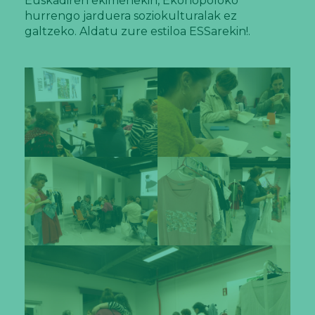
Euskadiren ekimenekin, Ekonopoloko
hurrengo jarduera soziokulturalak ez
galtzeko. Aldatu zure estiloa ESSarekin!.