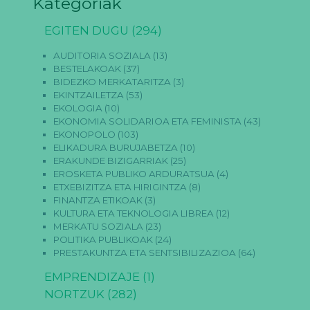
Kategoriak
EGITEN DUGU
(294)
AUDITORIA SOZIALA
(13)
BESTELAKOAK
(37)
BIDEZKO MERKATARITZA
(3)
EKINTZAILETZA
(53)
EKOLOGIA
(10)
EKONOMIA SOLIDARIOA ETA FEMINISTA
(43)
EKONOPOLO
(103)
ELIKADURA BURUJABETZA
(10)
ERAKUNDE BIZIGARRIAK
(25)
EROSKETA PUBLIKO ARDURATSUA
(4)
ETXEBIZITZA ETA HIRIGINTZA
(8)
FINANTZA ETIKOAK
(3)
KULTURA ETA TEKNOLOGIA LIBREA
(12)
MERKATU SOZIALA
(23)
POLITIKA PUBLIKOAK
(24)
PRESTAKUNTZA ETA SENTSIBILIZAZIOA
(64)
EMPRENDIZAJE
(1)
NORTZUK
(282)