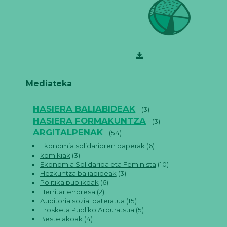
Mediateka
HASIERA BALIABIDEAK
(3)
HASIERA FORMAKUNTZA
(3)
ARGITALPENAK
(54)
Ekonomia solidarioren paperak
(6)
komikiak
(3)
Ekonomia Solidarioa eta Feminista
(10)
Hezkuntza baliabideak
(3)
Politika publikoak
(6)
Herritar enpresa
(2)
Auditoria sozial bateratua
(15)
Erosketa Publiko Arduratsua
(5)
Bestelakoak
(4)