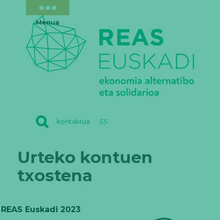
Menua
REAS
kontaktua
ES
EUSKADI
Urteko kontuen
txostena
REAS Euskadi 2023