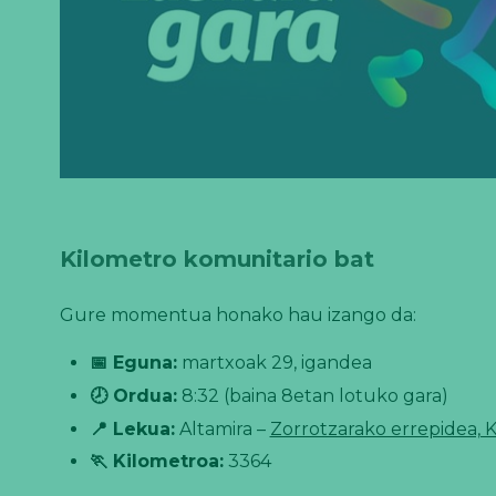
Kilometro komunitario bat
Gure momentua honako hau izango da:
📅 Eguna:
martxoak 29, igandea
🕗 Ordua:
8:32 (baina 8etan lotuko gara)
📍 Lekua:
Altamira –
Zorrotzarako errepidea, 
🏃 Kilometroa:
3364