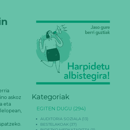
in
erria
Kategoriak
ino askoz
a eta
EGITEN DUGU
(294)
lelopean,
AUDITORIA SOZIALA
(13)
ospatzeko.
BESTELAKOAK
(37)
BIDEZKO MERKATARITZA
(3)