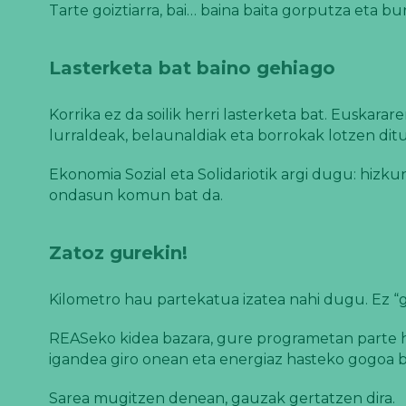
Tarte goiztiarra, bai… baina baita gorputza eta 
Lasterketa bat baino gehiago
Korrika ez da soilik herri lasterketa bat. Euskarar
lurraldeak, belaunaldiak eta borrokak lotzen ditu
Ekonomia Sozial eta Solidariotik argi dugu: hizku
ondasun komun bat da.
Zatoz gurekin!
Kilometro hau partekatua izatea nahi dugu. Ez “gu
REASeko kidea bazara, gure programetan parte h
igandea giro onean eta energiaz hasteko gogoa ba
Sarea mugitzen denean, gauzak gertatzen dira.