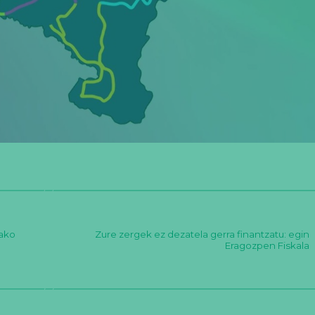
gako
Zure zergek ez dezatela gerra finantzatu: egin
Eragozpen Fiskala