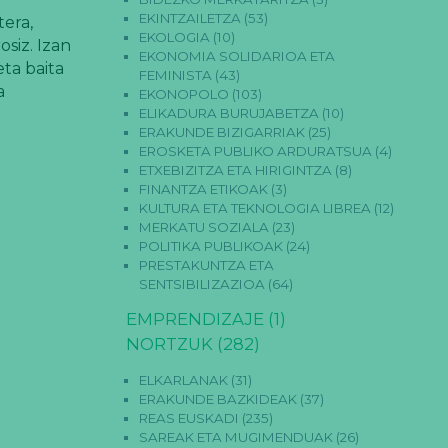
EKINTZAILETZA
(53)
era,
EKOLOGIA
(10)
siz. Izan
EKONOMIA SOLIDARIOA ETA
ta baita
FEMINISTA
(43)
a
EKONOPOLO
(103)
ELIKADURA BURUJABETZA
(10)
ERAKUNDE BIZIGARRIAK
(25)
EROSKETA PUBLIKO ARDURATSUA
(4)
ETXEBIZITZA ETA HIRIGINTZA
(8)
FINANTZA ETIKOAK
(3)
KULTURA ETA TEKNOLOGIA LIBREA
(12)
MERKATU SOZIALA
(23)
POLITIKA PUBLIKOAK
(24)
PRESTAKUNTZA ETA
SENTSIBILIZAZIOA
(64)
EMPRENDIZAJE
(1)
NORTZUK
(282)
ELKARLANAK
(31)
ERAKUNDE BAZKIDEAK
(37)
REAS EUSKADI
(235)
SAREAK ETA MUGIMENDUAK
(26)