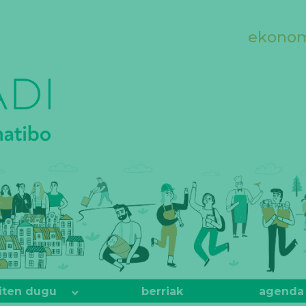
ekonomi
iten dugu
berriak
agenda