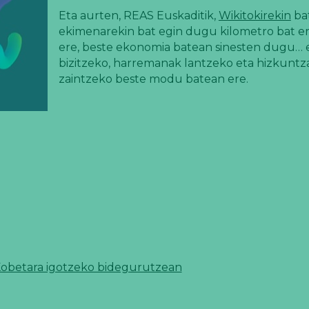
Eta aurten, REAS Euskaditik,
Wikitokirekin
bat
ekimenarekin bat egin dugu kilometro bat ero
ere, beste ekonomia batean sinesten dugu… e
bizitzeko, harremanak lantzeko eta hizkuntz
zaintzeko beste modu batean ere.
Kobetara igotzeko bidegurutzean