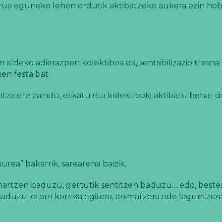
burua eguneko lehen ordutik aktibatzeko aukera ezin hob
en aldeko adierazpen kolektiboa da, sentsibilizazio tresna
en festa bat.
ntza ere zaindu, elikatu eta kolektiboki aktibatu behar 
rea” bakarrik, sarearena baizik.
artzen baduzu, gertutik sentitzen baduzu… edo, bester
duzu: etorri korrika egitera, animatzera edo laguntzera