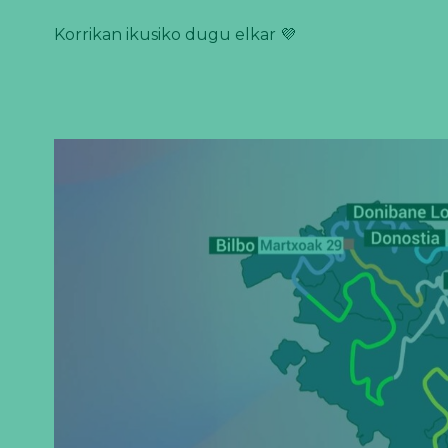
Korrikan ikusiko dugu elkar 💜