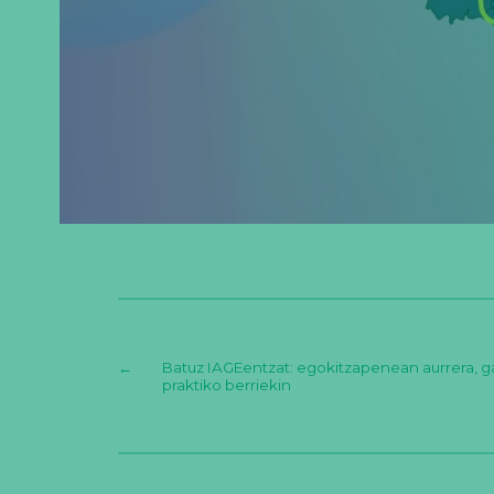
←
Batuz IAGEentzat: egokitzapenean aurrera, 
praktiko berriekin