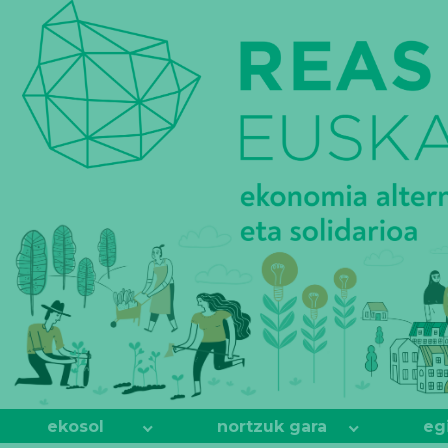
REAS
EUSKADI
ekosol
nortzuk gara
eg