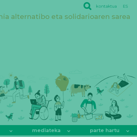
kontaktua
ES
a alternatibo eta solidarioaren sarea
mediateka
parte hartu