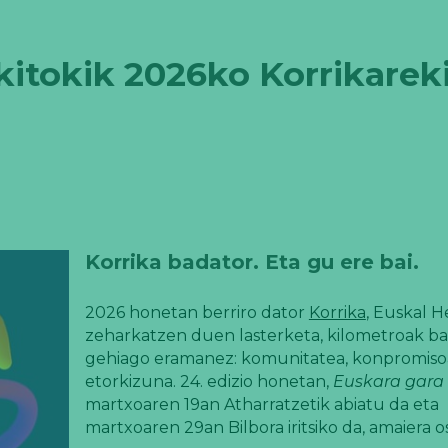
itokik 2026ko Korrikarek
Korrika badator. Eta gu ere bai.
2026 honetan berriro dator
Korrika
, Euskal H
zeharkatzen duen lasterketa, kilometroak ba
gehiago eramanez: komunitatea, konpromiso
etorkizuna. 24. edizio honetan,
Euskara gara
martxoaren 19an Atharratzetik abiatu da eta
martxoaren 29an Bilbora iritsiko da, amaiera 