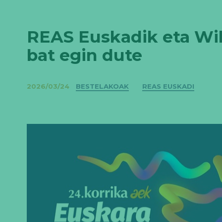
REAS Euskadik eta Wik
bat egin dute
Kategoriak
2026/03/24
BESTELAKOAK
REAS EUSKADI