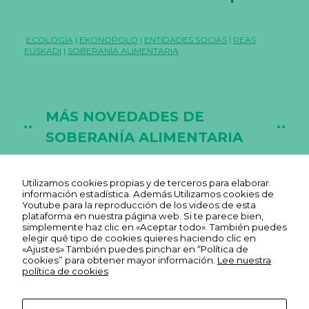
ECOLOGÍA
|
EKONOPOLO
|
ENTIDADES SOCIAS
|
REAS
EUSKADI
|
SOBERANÍA ALIMENTARIA
MÁS NOVEDADES DE
SOBERANÍA ALIMENTARIA
Utilizamos cookies propias y de terceros para elaborar
información estadística. Además Utilizamos cookies de
Youtube para la reproducción de los videos de esta
plataforma en nuestra página web. Si te parece bien,
simplemente haz clic en «Aceptar todo». También puedes
elegir qué tipo de cookies quieres haciendo clic en
«Ajustes» También puedes pinchar en “Política de
cookies” para obtener mayor información.
Lee nuestra
política de cookies