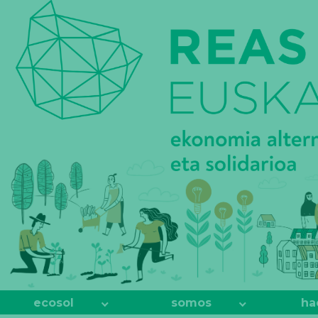
REAS
EUSKADI
ecosol
somos
ha