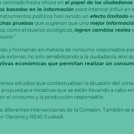
 ha centrado hasta ahora en
el papel de los ciudadano
cos basados en la información
para intentar influir en e
instrumentos políticos han tenido un
efecto limitado
en
chas pruebas
que sugieran que una
mejor informació
os, como etiquetas ecológicas,
logren cambios reales
e
sario.
”
mando y formando en materia de consumo responsable pe
s extenso, no solo sensibilizando a la ciudadanía, sino q
iativas económicas que permitan realizar un consumo
versos estudios que contextualizan la situación del con
s propuestas e iniciativas que se están llevando a cabo en
a por el consumo y la producción responsable.
s diferentes intervenciones de la Comisión. También se
por Opcions y REAS Euskadi.