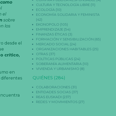
s como
CULTURA Y TECNOLOGÍA LIBRE
(11)
l
ECOLOGÍA
(10)
 el
ECONOMÍA SOLIDARIA Y FEMINISTA
(42)
n
sobre
EKONOPOLO
(105)
n los
EMPRENDIZAJE
(54)
FINANZAS ÉTICAS
(3)
FORMACIÓN Y SENSIBILIZACIÓN
(65)
ro desde el
MERCADO SOCIAL
(24)
ue
ORGANIZACIONES HABITABLES
(25)
OTRAS
(37)
 crítico,
POLÍTICAS PÚBLICAS
(24)
SOBERANÍA ALIMENTARIA
(10)
VIVIENDA Y URBANISMO
(8)
sumo en
QUIÉNES
(284)
 diferentes
COLABORACIONES
(31)
ENTIDADES SOCIAS
(37)
 encuentra
REAS EUSKADI
(237)
REDES Y MOVIMIENTOS
(27)