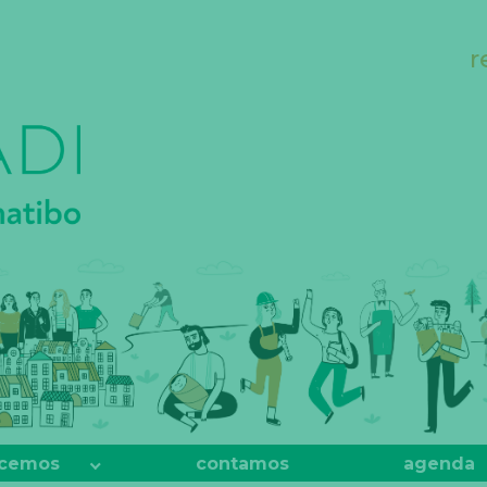
r
cemos
contamos
agenda