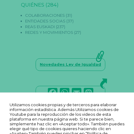
o
QUIÉNES
(284)
p
ci
COLABORACIONES
(31)
o
ENTIDADES SOCIAS
(37)
n
REAS EUSKADI
(237)
al
e
REDES Y MOVIMIENTOS
(27)
s.
S
o
n
n
e
Novedades Ley de Igualdad
c
e
s
a
ri
F
W
E
M
a
s
a
h
m
a
p
a
Utilizamos cookies propias y de terceros para elaborar
c
a
ai
st
r
información estadística. Además Utilizamos cookies de
a
Youtube para la reproducción de los videos de esta
e
ts
l
o
q
plataforma en nuestra página web. Si te parece bien,
u
simplemente haz clic en «Aceptar todo». También puedes
b
A
d
e
elegir qué tipo de cookies quieres haciendo clic en
f
«Ajustes» También puedes pinchar en “Política de