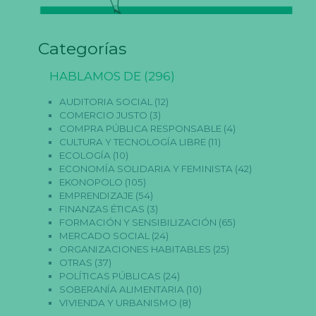
Categorías
N
e
c
HABLAMOS DE
(296)
e
s
AUDITORIA SOCIAL
(12)
a
COMERCIO JUSTO
(3)
ri
COMPRA PÚBLICA RESPONSABLE
(4)
a
CULTURA Y TECNOLOGÍA LIBRE
(11)
s
E
ECOLOGÍA
(10)
st
ECONOMÍA SOLIDARIA Y FEMINISTA
(42)
a
EKONOPOLO
(105)
s
EMPRENDIZAJE
(54)
c
FINANZAS ÉTICAS
(3)
o
FORMACIÓN Y SENSIBILIZACIÓN
(65)
o
ki
MERCADO SOCIAL
(24)
e
ORGANIZACIONES HABITABLES
(25)
s
OTRAS
(37)
n
POLÍTICAS PÚBLICAS
(24)
o
SOBERANÍA ALIMENTARIA
(10)
s
o
VIVIENDA Y URBANISMO
(8)
n