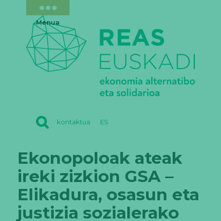
Menua
REAS
kontaktua
ES
EUSKADI
Ekonopoloak ateak
ireki zizkion GSA –
Elikadura, osasun eta
justizia sozialerako