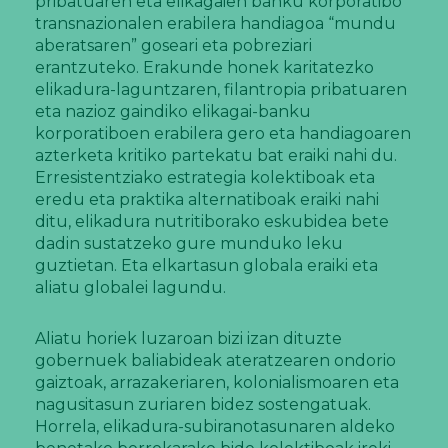
pribatuaren eta elikagaien banku korporatibo
transnazionalen erabilera handiagoa “mundu
aberatsaren” goseari eta pobreziari
erantzuteko. Erakunde honek karitatezko
elikadura-laguntzaren, filantropia pribatuaren
eta nazioz gaindiko elikagai-banku
korporatiboen erabilera gero eta handiagoaren
azterketa kritiko partekatu bat eraiki nahi du.
Erresistentziako estrategia kolektiboak eta
eredu eta praktika alternatiboak eraiki nahi
ditu, elikadura nutritiborako eskubidea bete
dadin sustatzeko gure munduko leku
guztietan. Eta elkartasun globala eraiki eta
aliatu globalei lagundu.
Aliatu horiek luzaroan bizi izan dituzte
gobernuek baliabideak ateratzearen ondorio
gaiztoak, arrazakeriaren, kolonialismoaren eta
nagusitasun zuriaren bidez sostengatuak.
Horrela, elikadura-subiranotasunaren aldeko