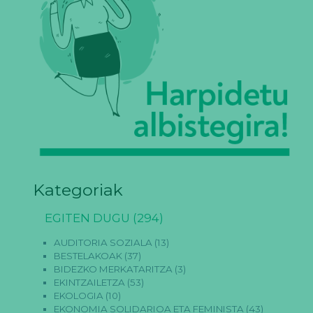
Kategoriak
EGITEN DUGU
(294)
AUDITORIA SOZIALA
(13)
BESTELAKOAK
(37)
BIDEZKO MERKATARITZA
(3)
EKINTZAILETZA
(53)
EKOLOGIA
(10)
EKONOMIA SOLIDARIOA ETA FEMINISTA
(43)