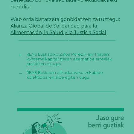
benetako borrokarako bide kolektiboak ireki
nahi dira.
Web orria bisitatzera gonbidatzen zaituztegu:
Alianza Global de Solidaridad para la
Alimentación, la Salud y la Justicia Social
←
REAS Euskadiko Zaloa Pérez, Herri Irratian:
«Sistema kapitalistaren alternatiba errealak
eraikitzen ditugu»
→
REAS Euskadin elikadurarako eskubide
kolektiboaren alde egiten dugu