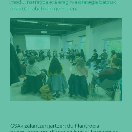
modu, narratiba eta eragin-estrategia batzuk
ezagutu ahal izan genituen.
GSAk zalantzan jartzen du filantropia