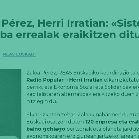
érez, Herri Irratian: «Sis
iba errealak eraikitzen di
REAS EUSKADI
Zaloa Pérez, REAS Euskadiko koordinazio tal
Radio Popular – Herri Irratian
elkarrizketat
berriki, eta Ekonomia Sozial eta Solidarioak e
kapitalistaren alternatibak eraikitzeko duen 
hitz egin du.
Elkarrizketan zehar, Zaloak nabarmendu zu
Euskadi osatzen duten
120 enpresa eta er
baino gehiago
pertsonak eta planeta jardue
ekonomikoaren erdigunean jartzeko lanean ar