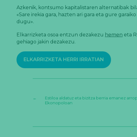
Azkenik, kontsumo kapitalistaren alternatibak bil
«Sare irekia gara, hazten ari gara eta gure gar
dugu».
Elkarrizketa osoa entzun dezakezu
hemen
eta R
gehiago jakin dezakezu.
ELKARRIZKETA HERRI IRRATIAN
←
Estiloa aldatuz eta bizitza berria emanez arrop
Ekonopoloan