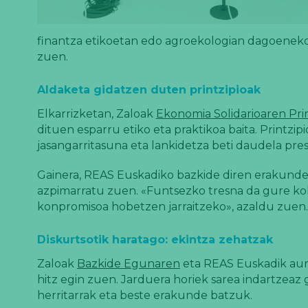
finantza etikoetan edo agroekologian dagoeneko f
zuen.
Aldaketa gidatzen duten printzipioak
Elkarrizketan, Zaloak
Ekonomia Solidarioaren Pr
dituen esparru etiko eta praktikoa baita. Printzi
jasangarritasuna eta lankidetza beti daudela pr
Gainera, REAS Euskadiko bazkide diren erakunde
azpimarratu zuen. «Funtsezko tresna da gure ko
konpromisoa hobetzen jarraitzeko», azaldu zuen.
Diskurtsotik haratago: ekintza zehatzak
Zaloak
Bazkide Egunaren
eta REAS Euskadik aurr
hitz egin zuen. Jarduera horiek sarea indartzeaz
herritarrak eta beste erakunde batzuk.