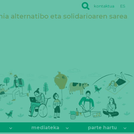
kontaktua
ES
a alternatibo eta solidarioaren sarea
mediateka
parte hartu