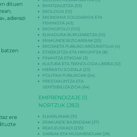
zen dituen
EKINTZAILETZA
(53)
zean,
EKOLOGIA
(10)
EKONOMIA SOLIDARIOA ETA
», adierazi
FEMINISTA
(43)
EKONOPOLO
(103)
ELIKADURA BURUJABETZA
(10)
ERAKUNDE BIZIGARRIAK
(25)
EROSKETA PUBLIKO ARDURATSUA
(4)
 batzen
ETXEBIZITZA ETA HIRIGINTZA
(8)
FINANTZA ETIKOAK
(3)
KULTURA ETA TEKNOLOGIA LIBREA
(12)
MERKATU SOZIALA
(23)
POLITIKA PUBLIKOAK
(24)
PRESTAKUNTZA ETA
n
SENTSIBILIZAZIOA
(64)
EMPRENDIZAJE
(1)
NORTZUK
(282)
ELKARLANAK
(31)
iaz ere
ERAKUNDE BAZKIDEAK
(37)
dituzte
REAS EUSKADI
(235)
SAREAK ETA MUGIMENDUAK
(26)