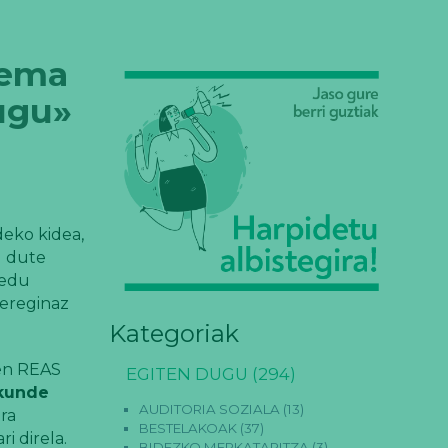
tema
tugu»
deko kidea,
u dute
redu
zereginaz
Kategoriak
en REAS
EGITEN DUGU
(294)
akunde
AUDITORIA SOZIALA
(13)
ra
BESTELAKOAK
(37)
i direla.
BIDEZKO MERKATARITZA
(3)