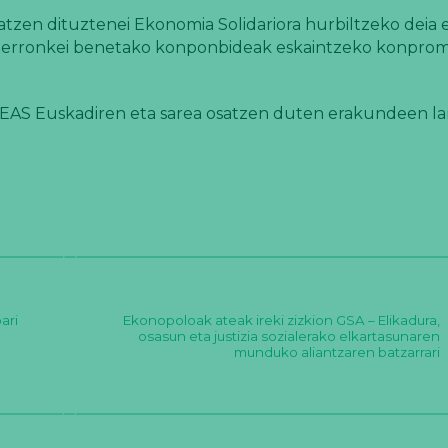
atzen dituztenei Ekonomia Solidariora hurbiltzeko deia e
aiko erronkei benetako konponbideak eskaintzeko konprom
EAS Euskadiren eta sarea osatzen duten erakundeen la
ari
Ekonopoloak ateak ireki zizkion GSA – Elikadura,
osasun eta justizia sozialerako elkartasunaren
munduko aliantzaren batzarrari