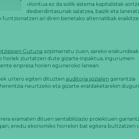
«Kontua ez da soilik sistema kapitalistak sort
desberdintasunak salatzea, baizik eta lanerat
untzionatzen ari diren benetako alternatibak eraikitzea
intzipioen Gutuna
azpimarratu zuen, sareko erakundeak
pio horiek ziurtatzen dute gizarte-inpaktua, ingurumen-
esente enpresa horien eguneroko lanean.
ek urtero egiten dituzten
auditoria sozialen
garrantzia
herentzia neurtzeko eta gizarte-eraldaketarekin dugu
era eramaten dituen sentsibilizazio proiektuen garrantz
 gain, eredu ekonomiko horrekin bat egitera bultzatzen 