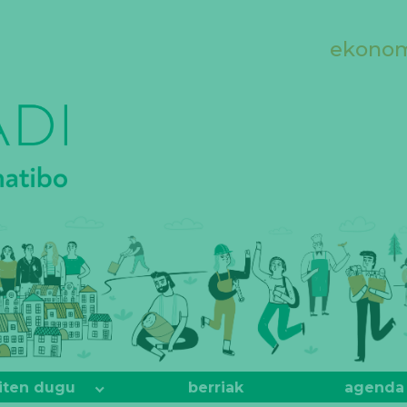
ekonomi
iten dugu
berriak
agenda