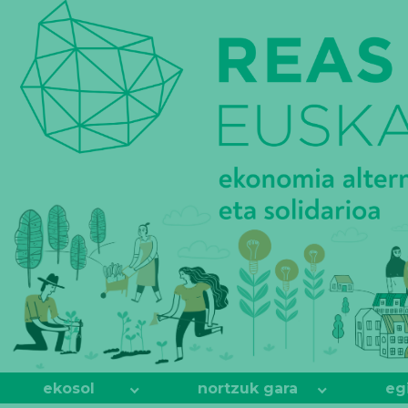
REAS
EUSKADI
ekosol
nortzuk gara
eg