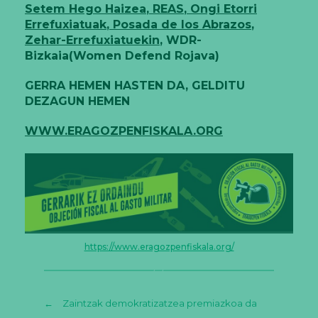
Setem Hego Haizea
,
REAS
,
Ongi Etorri
Errefuxiatuak
,
Posada de los Abrazos
,
Zehar-Errefuxiatuekin
, WDR-
Bizkaia(Women Defend Rojava)
GERRA HEMEN HASTEN DA, GELDITU
DEZAGUN HEMEN
WWW.ERAGOZPENFISKALA.ORG
https://www.eragozpenfiskala.org/
←
Zaintzak demokratizatzea premiazkoa da