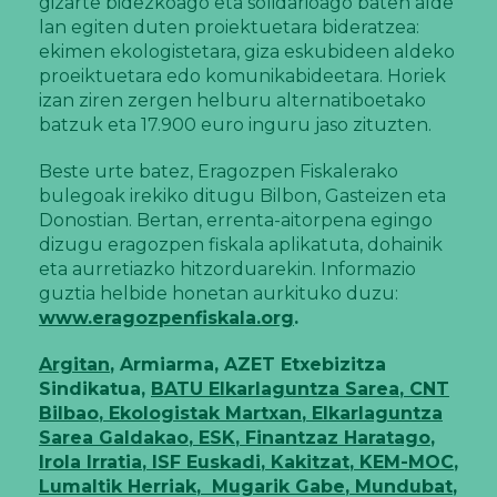
gizarte bidezkoago eta solidarioago baten alde
lan egiten duten proiektuetara bideratzea:
ekimen ekologistetara, giza eskubideen aldeko
proeiktuetara edo komunikabideetara. Horiek
izan ziren zergen helburu alternatiboetako
batzuk eta 17.900 euro inguru jaso zituzten.
Beste urte batez, Eragozpen Fiskalerako
bulegoak irekiko ditugu Bilbon, Gasteizen eta
Donostian. Bertan, errenta-aitorpena egingo
dizugu eragozpen fiskala aplikatuta, dohainik
eta aurretiazko hitzorduarekin. Informazio
guztia helbide honetan aurkituko duzu:
www.eragozpenfiskala.org
.
Argitan
, Armiarma, AZET Etxebizitza
Sindikatua,
BATU Elkarlaguntza Sarea
,
CNT
Bilbao
,
Ekologistak Martxan
,
Elkarlaguntza
Sarea Galdakao
,
ESK
,
Finantzaz Haratago
,
Irola Irratia
,
ISF Euskadi
,
Kakitzat
,
KEM-MOC
,
Lumaltik Herriak
,
Mugarik Gabe
,
Mundubat
,