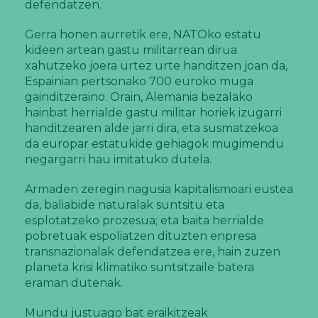
defendatzen.
Gerra honen aurretik ere, NATOko estatu
kideen artean gastu militarrean dirua
xahutzeko joera urtez urte handitzen joan da,
Espainian pertsonako 700 euroko muga
gainditzeraino. Orain, Alemania bezalako
hainbat herrialde gastu militar horiek izugarri
handitzearen alde jarri dira, eta susmatzekoa
da europar estatukide gehiagok mugimendu
negargarri hau imitatuko dutela.
Armaden zeregin nagusia kapitalismoari eustea
da, baliabide naturalak suntsitu eta
esplotatzeko prozesua; eta baita herrialde
pobretuak espoliatzen dituzten enpresa
transnazionalak defendatzea ere, hain zuzen
planeta krisi klimatiko suntsitzaile batera
eraman dutenak.
Mundu justuago bat eraikitzeak