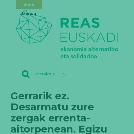
Menua
REAS
kontaktua
ES
EUSKADI
Gerrarik ez.
Desarmatu zure
zergak errenta-
aitorpenean. Egizu