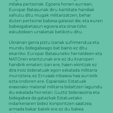
milaka pertsonak. Egoera honen aurrean,
Europar Batasunak diru kantitate handiak
xahutu ditu mugak militarizatzen, behar
duten pertsonei babesa galarazi die, eta euren
babesgabetasun egoera eta oinarrizko
eskubideen urraketak betikotu ditu.
Ukrainan gerra piztu izanak sufrimendua eta
mundu bidegabeago bat baino ez ditu
ekarriko. Europar Batasuneko herrialdeen eta
NATOren erantzunak ere ez du itxaropen
handirik ematen; izan ere, haien ekintzak ez
dira inoiz bideratuak egon eskalada militarra
murriztera, ez Errusiak inbasioa hasi aurretik
ezta ondoren ere. Espainiako Estatuak
erasorako material militarra bidaltzen lagundu
du eskalada horretan. Guztiz bideraezina eta
bidegabea da gatazkak Estatuetako
indarkeriaren bidez konpontzen saiatzea;
armada bakar batek ere ez du bakea