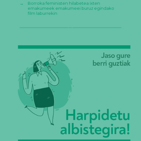
→
Borroka feministen hilabetea ixten
emakumeek emakumeei buruz egindako
film laburrekin