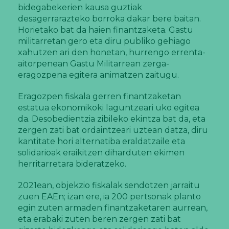
bidegabekerien kausa guztiak
desagerrarazteko borroka dakar bere baitan.
Horietako bat da haien finantzaketa. Gastu
militarretan gero eta diru publiko gehiago
xahutzen ari den honetan, hurrengo errenta-
aitorpenean Gastu Militarrean zerga-
eragozpena egitera animatzen zaitugu.
Eragozpen fiskala gerren finantzaketan
estatua ekonomikoki laguntzeari uko egitea
da. Desobedientzia zibileko ekintza bat da, eta
zergen zati bat ordaintzeari uztean datza, diru
kantitate hori alternatiba eraldatzaile eta
solidarioak eraikitzen diharduten ekimen
herritarretara bideratzeko.
2021ean, objekzio fiskalak sendotzen jarraitu
zuen EAEn; izan ere, ia 200 pertsonak planto
egin zuten armaden finantzaketaren aurrean,
eta erabaki zuten beren zergen zati bat