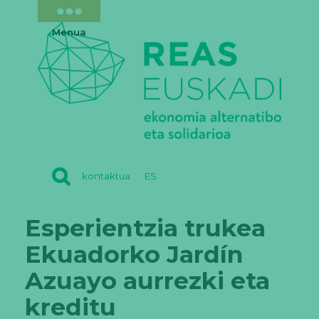
Menua
REAS
kontaktua
ES
EUSKADI
Esperientzia trukea
Ekuadorko Jardín
Azuayo aurrezki eta
kreditu