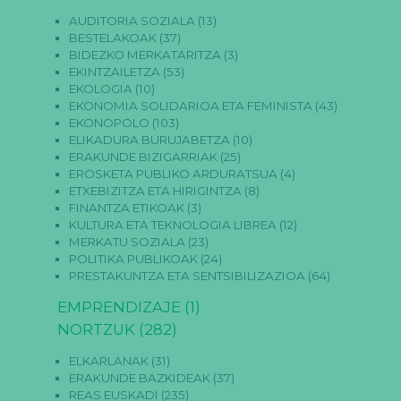
AUDITORIA SOZIALA
(13)
BESTELAKOAK
(37)
BIDEZKO MERKATARITZA
(3)
EKINTZAILETZA
(53)
EKOLOGIA
(10)
EKONOMIA SOLIDARIOA ETA FEMINISTA
(43)
EKONOPOLO
(103)
ELIKADURA BURUJABETZA
(10)
ERAKUNDE BIZIGARRIAK
(25)
EROSKETA PUBLIKO ARDURATSUA
(4)
ETXEBIZITZA ETA HIRIGINTZA
(8)
FINANTZA ETIKOAK
(3)
KULTURA ETA TEKNOLOGIA LIBREA
(12)
MERKATU SOZIALA
(23)
POLITIKA PUBLIKOAK
(24)
PRESTAKUNTZA ETA SENTSIBILIZAZIOA
(64)
EMPRENDIZAJE
(1)
NORTZUK
(282)
ELKARLANAK
(31)
ERAKUNDE BAZKIDEAK
(37)
REAS EUSKADI
(235)