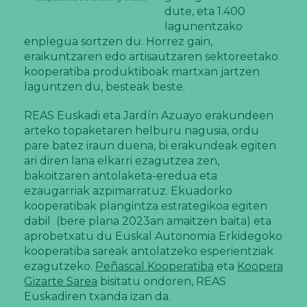
dute, eta 1.400
lagunentzako
enplegua sortzen du. Horrez gain,
eraikuntzaren edo artisautzaren sektoreetako
kooperatiba produktiboak martxan jartzen
laguntzen du, besteak beste.
REAS Euskadi eta Jardín Azuayo erakundeen
arteko topaketaren helburu nagusia, ordu
pare batez iraun duena, bi erakundeak egiten
ari diren lana elkarri ezagutzea zen,
bakoitzaren antolaketa-eredua eta
ezaugarriak azpimarratuz. Ekuadorko
kooperatibak plangintza estrategikoa egiten
dabil (bere plana 2023an amaitzen baita) eta
aprobetxatu du Euskal Autonomia Erkidegoko
kooperatiba sareak antolatzeko esperientziak
ezagutzeko.
Peñascal Kooperatiba
eta
Koopera
Gizarte Sarea
bisitatu ondoren, REAS
Euskadiren txanda izan da.