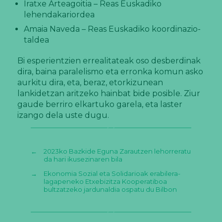
Iratxe Arteagoitia – Reas Euskadiko
lehendakariordea
Amaia Naveda – Reas Euskadiko koordinazio-
taldea
Bi esperientzien errealitateak oso desberdinak
dira, baina paralelismo eta erronka komun asko
aurkitu dira, eta, beraz, etorkizunean
lankidetzan aritzeko hainbat bide posible. Ziur
gaude berriro elkartuko garela, eta laster
izango dela uste dugu.
←
2023ko Bazkide Eguna Zarautzen lehorreratu
da hari ikusezinaren bila
→
Ekonomia Sozial eta Solidarioak erabilera-
lagapeneko Etxebizitza Kooperatiboa
bultzatzeko jardunaldia ospatu du Bilbon