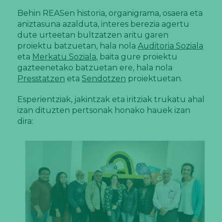
Behin REASen historia, organigrama, osaera eta
aniztasuna azalduta, interes berezia agertu
dute urteetan bultzatzen aritu garen
proiektu batzuetan, hala nola
Auditoria Soziala
eta
Merkatu Soziala
, baita gure proiektu
gazteenetako batzuetan ere, hala nola
Presstatzen
eta
Sendotzen
proiektuetan.
Esperientziak, jakintzak eta iritziak trukatu ahal
izan dituzten pertsonak honako hauek izan
dira: