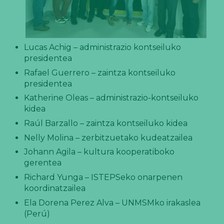
Lucas Achig – administrazio kontseiluko
presidentea
Rafael Guerrero – zaintza kontseiluko
presidentea
Katherine Oleas – administrazio-kontseiluko
kidea
Raúl Barzallo – zaintza kontseiluko kidea
Nelly Molina – zerbitzuetako kudeatzailea
Johann Agila – kultura kooperatiboko
gerentea
Richard Yunga – ISTEPSeko onarpenen
koordinatzailea
Ela Dorena Perez Alva – UNMSMko irakaslea
(Perú)