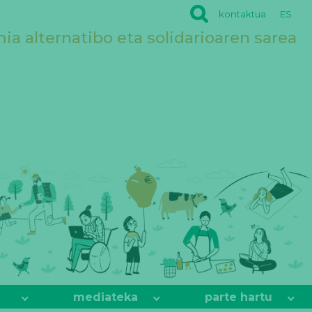
kontaktua
ES
a alternatibo eta solidarioaren sarea
mediateka
parte hartu