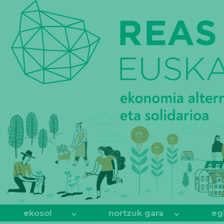
REAS
EUSKADI
ekosol
nortzuk gara
eg