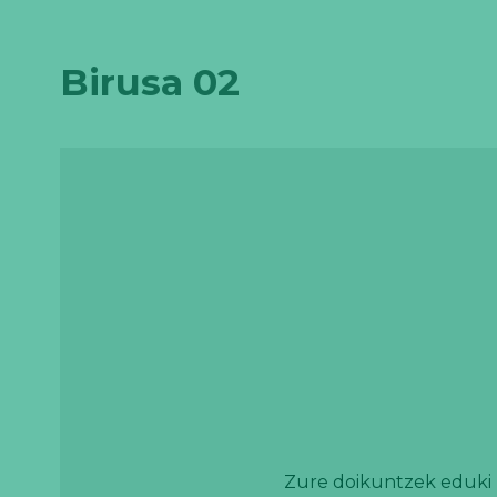
Birusa 02
Zure doikuntzek eduki h