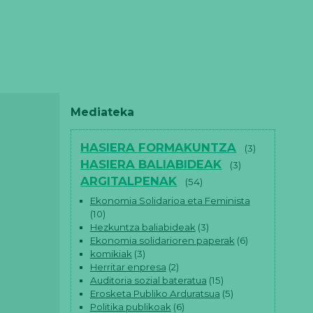
Mediateka
HASIERA FORMAKUNTZA
(3)
HASIERA BALIABIDEAK
(3)
ARGITALPENAK
(54)
Ekonomia Solidarioa eta Feminista
(10)
Hezkuntza baliabideak
(3)
Ekonomia solidarioren paperak
(6)
komikiak
(3)
Herritar enpresa
(2)
Auditoria sozial bateratua
(15)
Erosketa Publiko Arduratsua
(5)
Politika publikoak
(6)