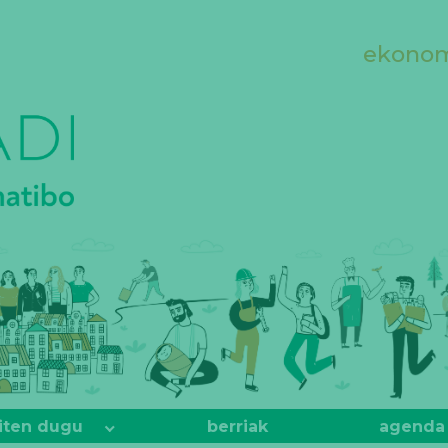
ekonomi
iten dugu
berriak
agenda