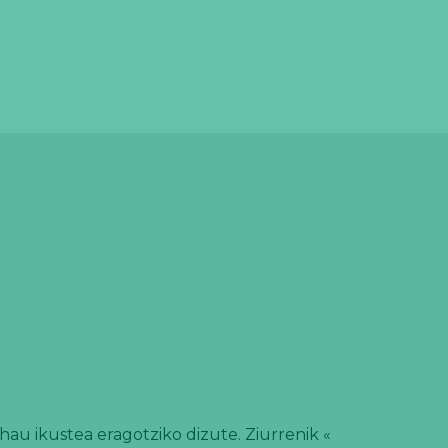
au ikustea eragotziko dizute. Ziurrenik «