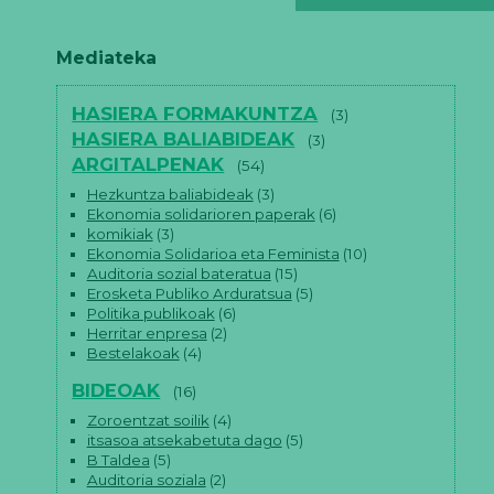
Mediateka
HASIERA FORMAKUNTZA
(3)
HASIERA BALIABIDEAK
(3)
ARGITALPENAK
(54)
Hezkuntza baliabideak
(3)
Ekonomia solidarioren paperak
(6)
komikiak
(3)
Ekonomia Solidarioa eta Feminista
(10)
Auditoria sozial bateratua
(15)
Erosketa Publiko Arduratsua
(5)
Politika publikoak
(6)
Herritar enpresa
(2)
Bestelakoak
(4)
BIDEOAK
(16)
Zoroentzat soilik
(4)
itsasoa atsekabetuta dago
(5)
B Taldea
(5)
Auditoria soziala
(2)