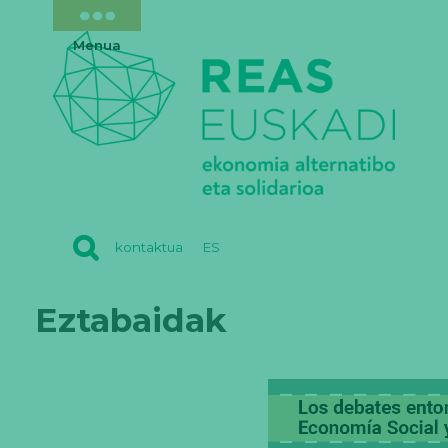
Menua
REAS
kontaktua
ES
EUSKADI
Eztabaidak