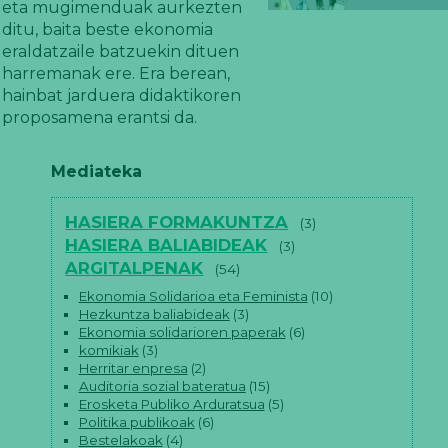
eta mugimenduak aurkezten
ditu, baita beste ekonomia
eraldatzaile batzuekin dituen
harremanak ere. Era berean,
hainbat jarduera didaktikoren
proposamena erantsi da.
Mediateka
HASIERA FORMAKUNTZA
(3)
HASIERA BALIABIDEAK
(3)
ARGITALPENAK
(54)
Ekonomia Solidarioa eta Feminista
(10)
Hezkuntza baliabideak
(3)
Ekonomia solidarioren paperak
(6)
komikiak
(3)
Herritar enpresa
(2)
Auditoria sozial bateratua
(15)
Erosketa Publiko Arduratsua
(5)
Politika publikoak
(6)
Bestelakoak
(4)