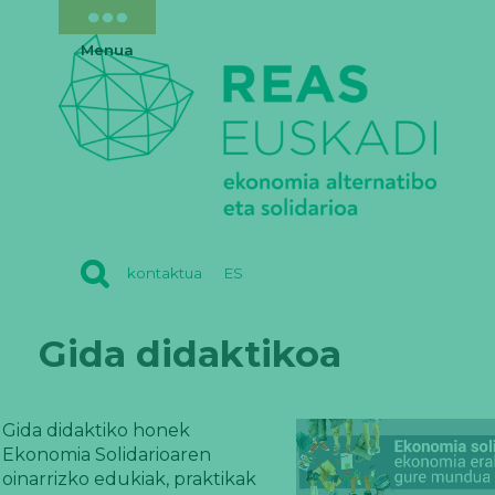
Menua
REAS
kontaktua
ES
EUSKADI
Gida didaktikoa
Gida didaktiko honek
Ekonomia Solidarioaren
oinarrizko edukiak, praktikak