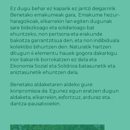
Ez dugu behar ez kaparik ez jantzi deigarririk.
Benetako emakumeak gara, Emakume hezur-
haragizkoak, elkarrekin lan egiten dugunak
sare bidezkoago eta solidarioago bat
ehuntzeko, non pertsona eta erakunde
bakoitza garrantzitsua den, eta non indibiduala
kolektibo bihurtzen den. Naturatik hartzen
ditugun 4 elementu hauek gogora dakarkigu
inor bakarrik borrokatzen ez dela eta
Ekonomia Sozial eta Solidrioa batasunetik eta
aniztasunetik ehuntzen dela.
Benetako aldaketaren aldeko gure
konpromisoa da. Egunez egun eratzen dugun
aldaketa, elkarrekin, esfortzuz, arduraz eta…
dantza-pausatxoekin.