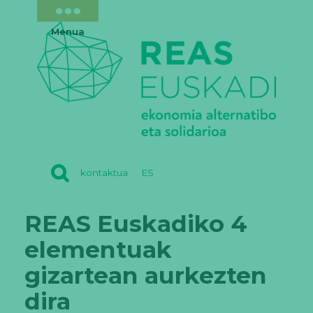
Menua
REAS
kontaktua
ES
EUSKADI
REAS Euskadiko 4
elementuak
gizartean aurkezten
dira