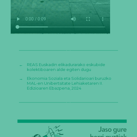
←
REAS Euskadin elikadurarako eskubide
kolektiboaren alde egiten dugu
→
Ekonomia Soziala eta Solidarioari buruzko
MAL-en Unibertsitate Lehiaketaren II.
Edizioaren Ebazpena, 2024