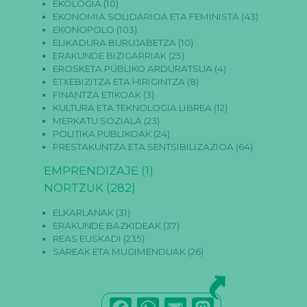
EKOLOGIA
(10)
EKONOMIA SOLIDARIOA ETA FEMINISTA
(43)
EKONOPOLO
(103)
ELIKADURA BURUJABETZA
(10)
ERAKUNDE BIZIGARRIAK
(25)
EROSKETA PUBLIKO ARDURATSUA
(4)
ETXEBIZITZA ETA HIRIGINTZA
(8)
FINANTZA ETIKOAK
(3)
KULTURA ETA TEKNOLOGIA LIBREA
(12)
MERKATU SOZIALA
(23)
POLITIKA PUBLIKOAK
(24)
PRESTAKUNTZA ETA SENTSIBILIZAZIOA
(64)
EMPRENDIZAJE
(1)
NORTZUK
(282)
ELKARLANAK
(31)
ERAKUNDE BAZKIDEAK
(37)
REAS EUSKADI
(235)
SAREAK ETA MUGIMENDUAK
(26)