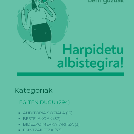
Kategoriak
EGITEN DUGU
(294)
AUDITORIA SOZIALA
(13)
BESTELAKOAK
(37)
BIDEZKO MERKATARITZA
(3)
EKINTZAILETZA
(53)