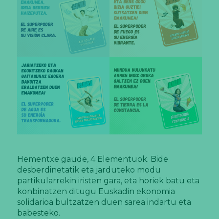
Hementxe gaude, 4 Elementuok. Bide
desberdinetatik eta jarduteko modu
partikularrekin iristen gara, eta horiek batu eta
konbinatzen ditugu Euskadin ekonomia
solidarioa bultzatzen duen sarea indartu eta
babesteko.