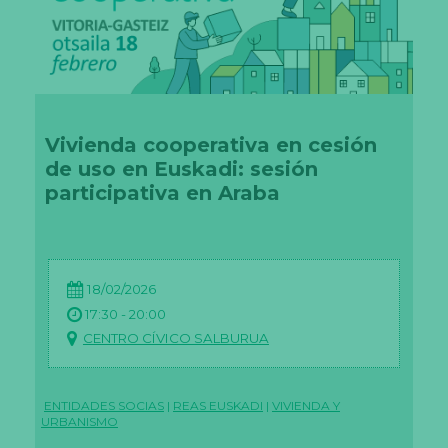
c
e
s
a
ri
a
s
E
st
Vivienda cooperativa en cesión
a
de uso en Euskadi: sesión
s
c
participativa en Araba
o
o
ki
e
s
n
18/02/2026
o
17:30 - 20:00
s
o
CENTRO CÍVICO SALBURUA
n
o
p
ci
ENTIDADES SOCIAS
|
REAS EUSKADI
|
VIVIENDA Y
o
URBANISMO
n
al