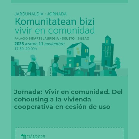
d
d
e
ve
r
co
nt
e
ni
d
o
y
of
er
ta
s
p
er
Jornada: Vivir en comunidad. Del
so
cohousing a la vivienda
n
ali
cooperativa en cesión de uso
z
a
d
os
.
11/11/2025