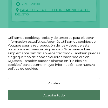
17:30 - 20:00
PALACIO BIDARTE · CENTRO MUNICIPAL DE
DEUSTO
COLABORACIONES
|
REAS EUSKADI
|
VIVIENDA Y
URBANISMO
Utilizamos cookies propias y de terceros para elaborar
información estadística. Además Utilizamos cookies de
Youtube para la reproducción de los videos de esta
plataforma en nuestra página web. Si te parece bien,
simplemente haz clic en «Aceptar todo». También puedes
elegir qué tipo de cookies quieres haciendo clic en
«Ajustes» También puedes pinchar en “Política de
cookies” para obtener mayor información.
Lee nuestra
política de cookies
Ajustes
Aceptar todo