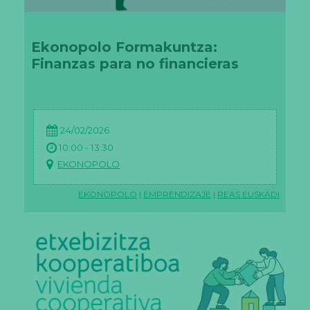
Ekonopolo Formakuntza:
Finanzas para no financieras
24/02/2026
10:00 - 13:30
EKONOPOLO
EKONOPOLO
|
EMPRENDIZAJE
|
REAS EUSKADI
N
e