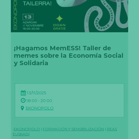
m
ie
nt
ra
s
vi
sit
as
n
¡Hagamos MemESS! Taller de
u
es
memes sobre la Economía Social
tr
y Solidaria
o
sit
io,
a
u
m
13/11/2025
e
nt
18:00 - 20:00
as
EKONOPOLO
la
p
os
ib
ili
EKONOPOLO
|
FORMACIÓN Y SENSIBILIZACIÓN
|
REAS
d
EUSKADI
a