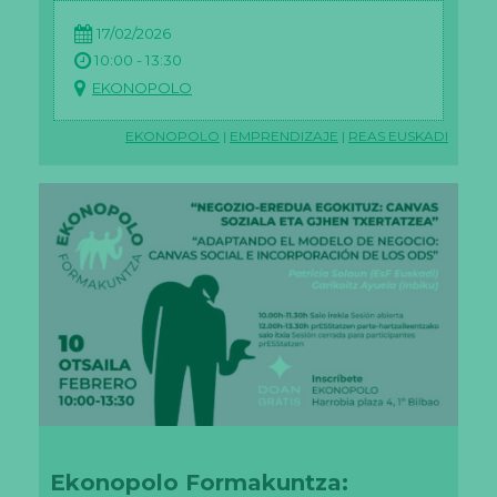
la
w
17/02/2026
e
10:00 - 13:30
b.
EKONOPOLO
E
EKONOPOLO
|
EMPRENDIZAJE
|
REAS EUSKADI
st
a
dí
st
ic
a
s
P
ar
a
q
u
e
p
o
d
a
m
os
Ekonopolo Formakuntza:
m