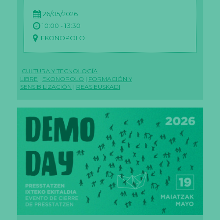
26/05/2026
10:00 - 13:30
EKONOPOLO
CULTURA Y TECNOLOGÍA
LIBRE
|
EKONOPOLO
|
FORMACIÓN Y
SENSIBILIZACIÓN
|
REAS EUSKADI