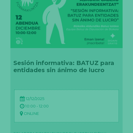
a
q
u
e
n
u
es
tr
a
w
e
b
fu
Sesión informativa: BATUZ para
n
entidades sin ánimo de lucro
ci
o
n
e
lo
m
ej
12/12/2025
or
10:00 - 12:00
p
os
ONLINE
ib
le
d
ur