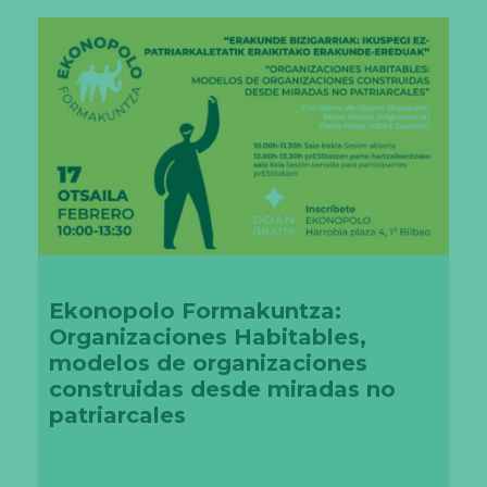
e
s.
S
o
n
n
e
c
e
s
a
ri
a
s
p
a
r
Ekonopolo Formakuntza:
a
q
Organizaciones Habitables,
u
modelos de organizaciones
e
f
construidas desde miradas no
u
patriarcales
n
ci
o
n
e