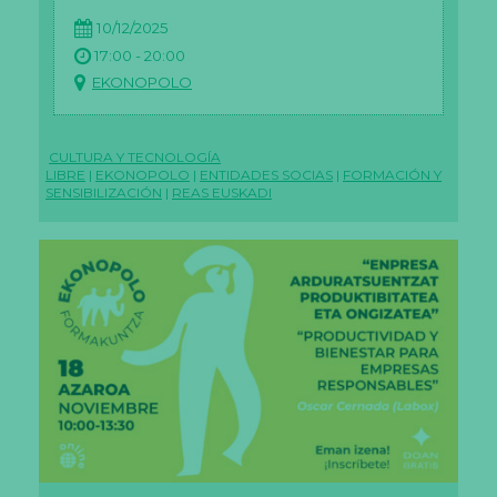
ci
10/12/2025
o
n
17:00 - 20:00
ali
EKONOPOLO
d
a
d
es
d
CULTURA Y TECNOLOGÍA
es
LIBRE
|
EKONOPOLO
|
ENTIDADES SOCIAS
|
FORMACIÓN Y
a
SENSIBILIZACIÓN
|
REAS EUSKADI
p
ar
ec
er
á
n
d
e
la
w
e
b.
M
ar