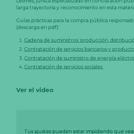
Lesmes, jurista especializado en contratación púb
larga trayectoria y reconocimiento en esta materi
Guías prácticas para la compra pública responsab
(descarga en pdf):
Cadena de suministros: producción, distribuc
Contratación de servicios bancarios y producto
Contratación de suministro de energía eléctric
Contratación de servicios sociales.
Ver el video
Tus ajustes pueden estar impidiendo que vea
Tus ajustes pueden estar impidiendo que vea
Tus ajustes pueden estar impidiendo que vea