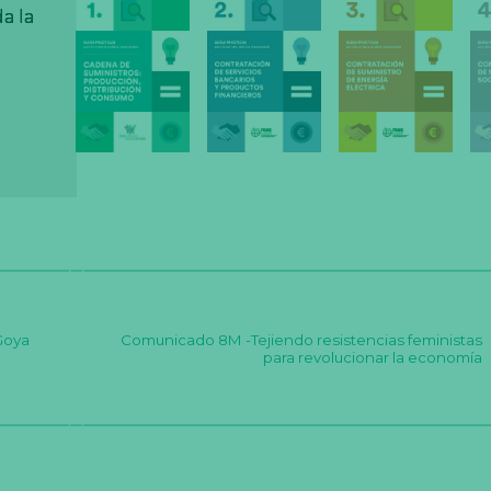
a la
a la
a la
Goya
Comunicado 8M -Tejiendo resistencias feministas
para revolucionar la economía