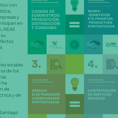
ítico con
blica,
mpresas y
rticipan en
o, REAS
 su
efectos
l.
z
ios sociales
os de los
las
i ha
ón de
ctrica y de
 Santiago