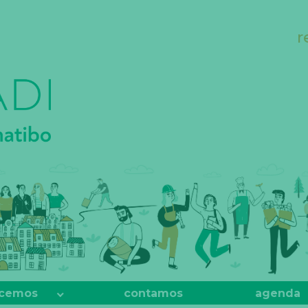
r
cemos
contamos
agenda