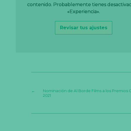
contenido. Probablemente tienes desactivad
contenido. Probablemente tienes desactivad
contenido. Probablemente tienes desactivad
«Experiencia».
«Experiencia».
«Experiencia».
Revisar tus ajustes
Revisar tus ajustes
Revisar tus ajustes
←
Nominación de Al Borde Films a los Premios 
2021