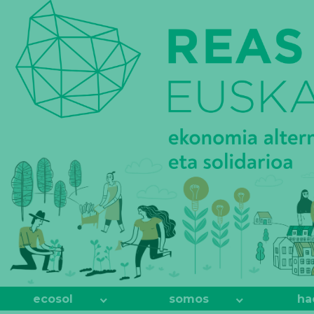
REAS
EUSKADI
ecosol
somos
ha