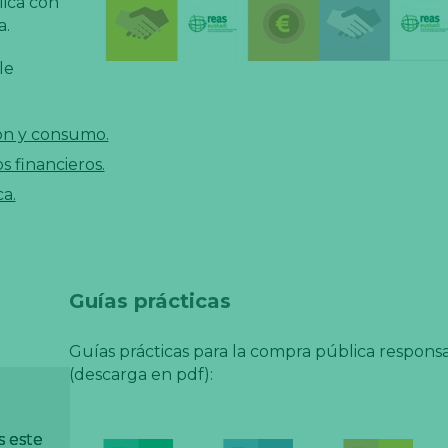
lica con
a.
le
ión y consumo.
s financieros.
a.
Guías prácticas
Guías prácticas para la compra pública respons
(descarga en pdf):
s este
s este
s este