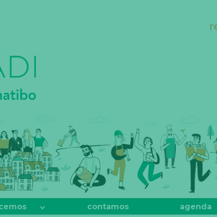
r
cemos
contamos
agenda