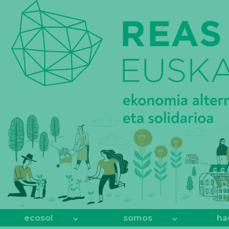
REAS
EUSKADI
ecosol
somos
ha