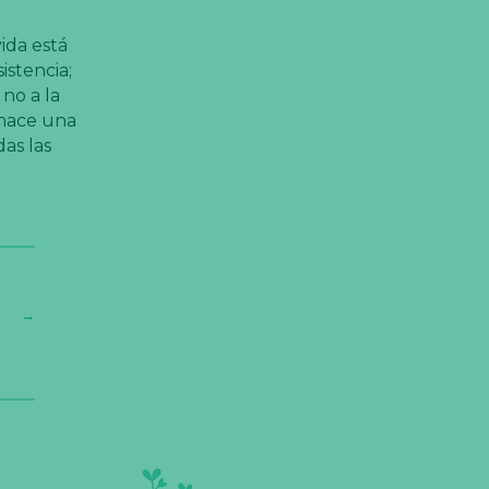
ida está
istencia;
 no a la
 hace una
as las
→