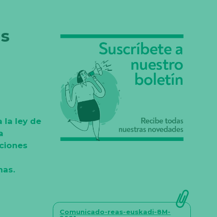
as
 la ley de
a
iciones
nas.
Comunicado-reas-euskadi-8M-