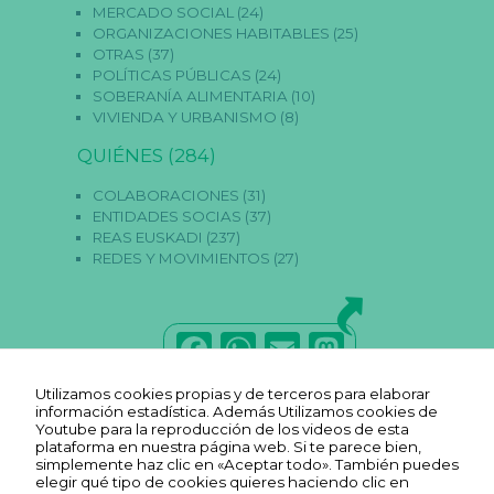
MERCADO SOCIAL
(24)
ORGANIZACIONES HABITABLES
(25)
OTRAS
(37)
POLÍTICAS PÚBLICAS
(24)
SOBERANÍA ALIMENTARIA
(10)
VIVIENDA Y URBANISMO
(8)
QUIÉNES
(284)
COLABORACIONES
(31)
ENTIDADES SOCIAS
(37)
REAS EUSKADI
(237)
REDES Y MOVIMIENTOS
(27)
F
W
E
M
a
h
m
a
Utilizamos cookies propias y de terceros para elaborar
c
a
ai
st
información estadística. Además Utilizamos cookies de
Youtube para la reproducción de los videos de esta
e
ts
l
o
plataforma en nuestra página web. Si te parece bien,
simplemente haz clic en «Aceptar todo». También puedes
b
A
d
elegir qué tipo de cookies quieres haciendo clic en