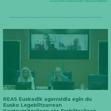
POLITIKA PUBLIKOAK
|
REAS EUSKADI
REAS Euskadik agerraldia egin du
Eusko Legebiltzarrean
Kontsumitzaileen eta Erabiltzaileen