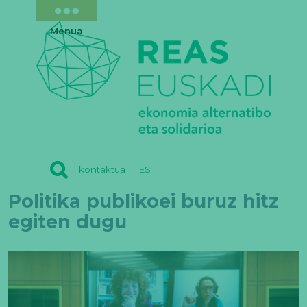
Menua
REAS
kontaktua
ES
EUSKADI
Politika publikoei buruz hitz
egiten dugu