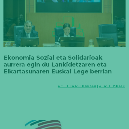
Ekonomia Sozial eta Solidarioak
aurrera egin du Lankidetzaren eta
Elkartasunaren Euskal Lege berrian
lankidetza-eragile gisa aintzatesteko
bidean
POLITIKA PUBLIKOAK
|
REAS EUSKADI