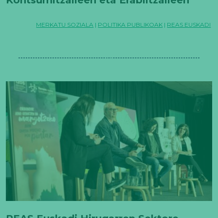
Estatutuaren Lege Proiektuari buruz
MERKATU SOZIALA
|
POLITIKA PUBLIKOAK
|
REAS EUSKADI