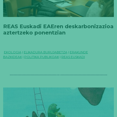
REAS Euskadi EAEren deskarbonizazioa
aztertzeko ponentzian
EKOLOGIA
|
ELIKADURA BURUJABETZA
|
ERAKUNDE
BAZKIDEAK
|
POLITIKA PUBLIKOAK
|
REAS EUSKADI