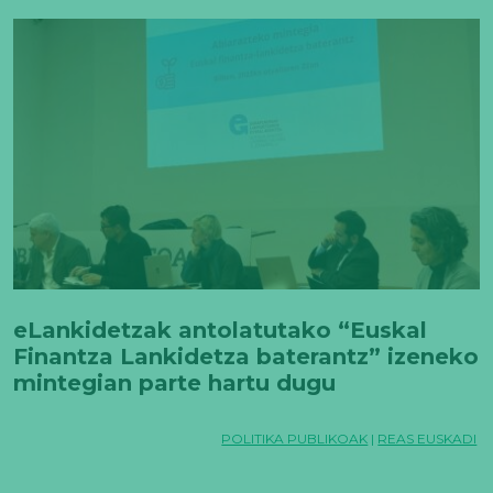
eLankidetzak antolatutako “Euskal
Finantza Lankidetza baterantz” izeneko
mintegian parte hartu dugu
POLITIKA PUBLIKOAK
|
REAS EUSKADI