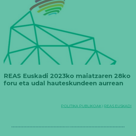
REAS Euskadi 2023ko maiatzaren 28ko
foru eta udal hauteskundeen aurrean
POLITIKA PUBLIKOAK
|
REAS EUSKADI