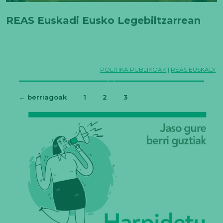
REAS Euskadi Eusko Legebiltzarrean
POLITIKA PUBLIKOAK
|
REAS EUSKADI
←
berriagoak
1
2
3
Posts
pagination