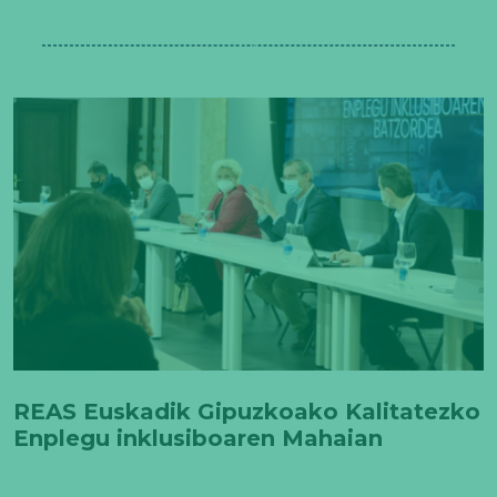
REAS Euskadik Gipuzkoako Kalitatezko
Enplegu inklusiboaren Mahaian