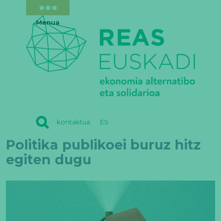
Menua
REAS
kontaktua
ES
EUSKADI
Politika publikoei buruz hitz
egiten dugu