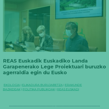
REAS Euskadik Euskadiko Landa
Garapenerako Lege Proiektuari buruzko
agerraldia egin du Eusko
Legebiltzarrean
EKOLOGIA
|
ELIKADURA BURUJABETZA
|
ERAKUNDE
BAZKIDEAK
|
POLITIKA PUBLIKOAK
|
REAS EUSKADI