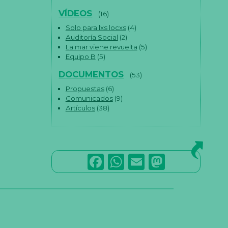
VÍDEOS
(16)
Solo para lxs locxs
(4)
Auditoría Social
(2)
La mar viene revuelta
(5)
Equipo B
(5)
DOCUMENTOS
(53)
Propuestas
(6)
Comunicados
(9)
Artículos
(38)
F
W
E
M
a
h
m
a
c
a
ai
st
e
ts
l
o
b
A
d