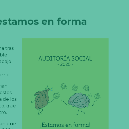
 estamos en forma
a tras
able
rabajo
orno.
 han
 estos
a de los
co, que
tro.
ran que