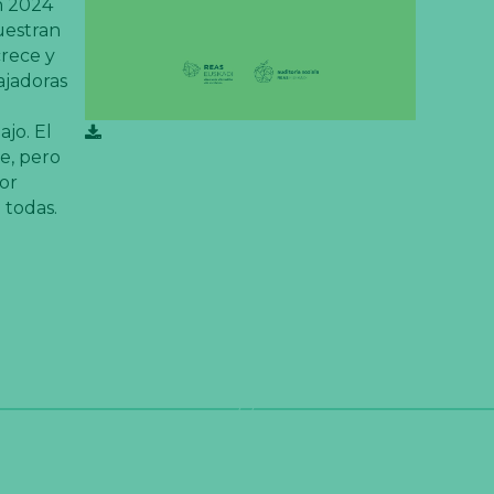
n 2024
uestran
crece y
ajadoras
jo. El
e, pero
or
 todas.