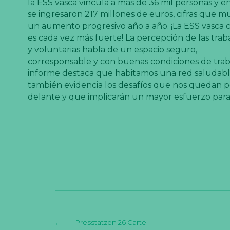
la ESS vasca vincula a más de 36 mil personas y e
se ingresaron 217 millones de euros, cifras que m
un aumento progresivo año a año. ¡La ESS vasca 
es cada vez más fuerte! La percepción de las trab
y voluntarias habla de un espacio seguro,
corresponsable y con buenas condiciones de traba
informe destaca que habitamos una red saludabl
también evidencia los desafíos que nos quedan p
delante y que implicarán un mayor esfuerzo para
←
Presstatzen 26 Cartel