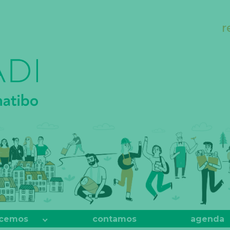
r
cemos
contamos
agenda