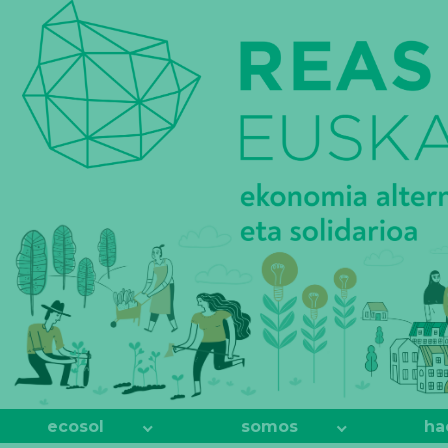
REAS
EUSKADI
ecosol
somos
ha