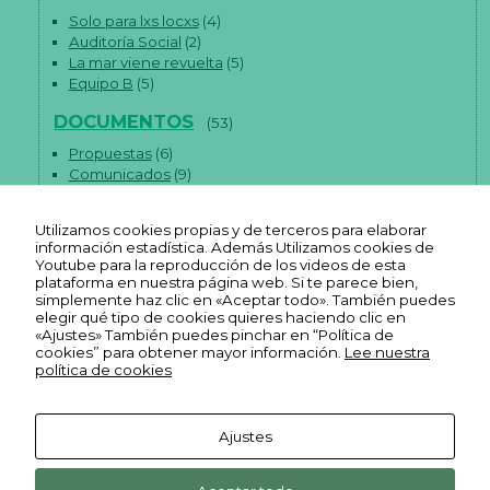
Solo para lxs locxs
(4)
Auditoría Social
(2)
La mar viene revuelta
(5)
Equipo B
(5)
DOCUMENTOS
(53)
Propuestas
(6)
Comunicados
(9)
Artículos
(38)
Utilizamos cookies propias y de terceros para elaborar
información estadística. Además Utilizamos cookies de
Youtube para la reproducción de los videos de esta
plataforma en nuestra página web. Si te parece bien,
simplemente haz clic en «Aceptar todo». También puedes
elegir qué tipo de cookies quieres haciendo clic en
«Ajustes» También puedes pinchar en “Política de
cookies” para obtener mayor información.
Lee nuestra
política de cookies
Ajustes
Aviso legal
Ekonopolo. Polo de Economía
Reas
Youtube
Política de