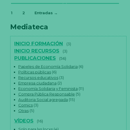
m
ej
or
1
2
Entradas
→
ar
la
Paginación
Mediateca
fu
n
de
ci
entradas
o
INICIO FORMACIÓN
(3)
n
ali
INICIO RECURSOS
(3)
d
PUBLICACIONES
(56)
a
d
Papeles de Economía Solidaria
(6)
y
Políticas públicas
(6)
es
Recursos educativos
(3)
tr
u
Empresa ciudadana
(2)
ct
Economía Solidaria y Feminista
(11)
ur
Compra Pública Responsable
(5)
a
Auditoria Social agregada
(15)
d
Comics
(3)
e
la
Otras
(5)
w
e
VÍDEOS
(16)
b,
e
Solo para lxs locxs
(4)