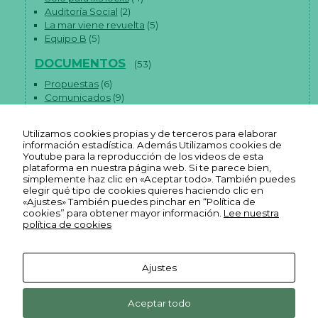
n
Auditoría Social
(2)
b
La mar viene revuelta
(5)
as
Equipo B
(5)
e
a
DOCUMENTOS
(53)
có
m
Propuestas
(6)
o
Comunicados
(9)
se
us
Artículos
(38)
a
la
Utilizamos cookies propias y de terceros para elaborar
w
información estadística. Además Utilizamos cookies de
e
Youtube para la reproducción de los videos de esta
b.
plataforma en nuestra página web. Si te parece bien,
simplemente haz clic en «Aceptar todo». También puedes
elegir qué tipo de cookies quieres haciendo clic en
«Ajustes» También puedes pinchar en “Política de
E
cookies” para obtener mayor información.
Lee nuestra
x
política de cookies
p
e
ri
Ajustes
e
n
Aviso legal
Ekonopolo. Polo de Economía
Reas
Youtube
ci
Política de
Aceptar todo
a
Social y Solidaria. Harrobia Plaza
Euskadi
Reas
REAS
FLICKR
privacidad
P
4, 2º 48003 Bilbao Bizkaia
Facebook
Euskadi