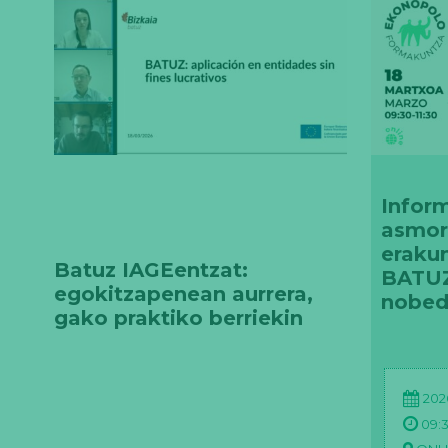
Inform
asmor
eraku
Batuz IAGEentzat:
BATUZ
egokitzapenean aurrera,
nobed
gako praktiko berriekin
202
09:3