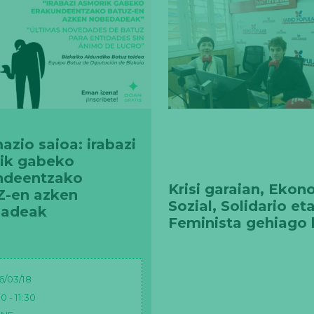
azio saioa: irabazi
ik gabeko
ndeentzako
Krisi garaian, Ekon
-en azken
Sozial, Solidario et
adeak
Feminista gehiago 
dugu
6/03/18
0 - 11:30