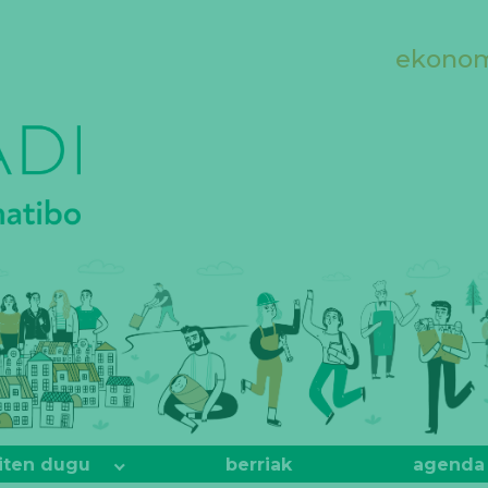
ekonomi
iten dugu
berriak
agenda