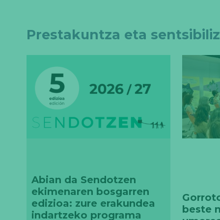
Prestakuntza eta sentsibili
Abian da Sendotzen
ekimenaren bosgarren
Gorroto
edizioa: zure erakundea
beste 
indartzeko programa