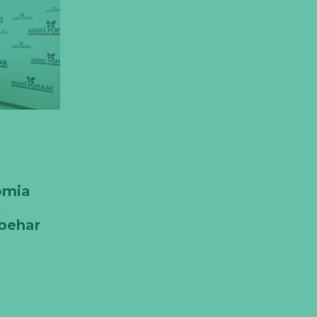
omia
a
behar