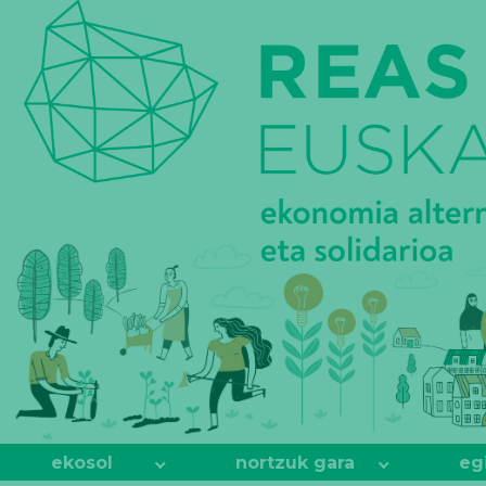
REAS
EUSKADI
ekosol
nortzuk gara
eg