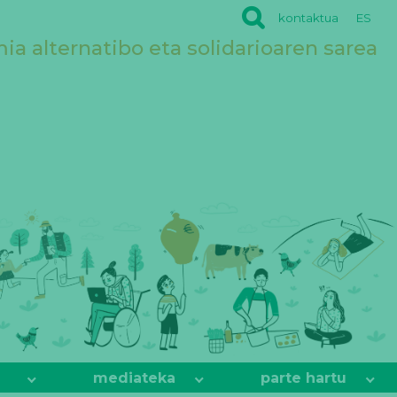
kontaktua
ES
a alternatibo eta solidarioaren sarea
mediateka
parte hartu