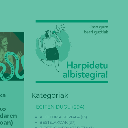
Kategoriak
xa
EGITEN DUGU
(294)
ko
adaren
AUDITORIA SOZIALA
(13)
oan)
BESTELAKOAK
(37)
BIDEZKO MERKATARITZA
(3)