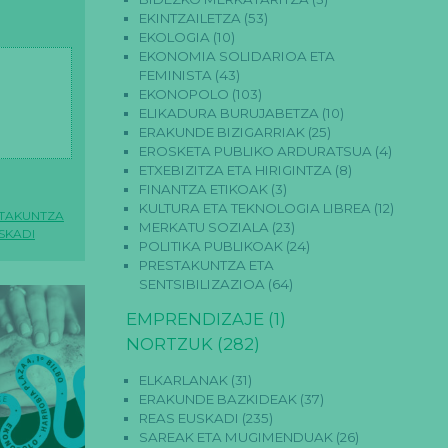
EKINTZAILETZA
(53)
EKOLOGIA
(10)
EKONOMIA SOLIDARIOA ETA
FEMINISTA
(43)
EKONOPOLO
(103)
ELIKADURA BURUJABETZA
(10)
ERAKUNDE BIZIGARRIAK
(25)
EROSKETA PUBLIKO ARDURATSUA
(4)
ETXEBIZITZA ETA HIRIGINTZA
(8)
FINANTZA ETIKOAK
(3)
KULTURA ETA TEKNOLOGIA LIBREA
(12)
TAKUNTZA
MERKATU SOZIALA
(23)
SKADI
POLITIKA PUBLIKOAK
(24)
PRESTAKUNTZA ETA
SENTSIBILIZAZIOA
(64)
EMPRENDIZAJE
(1)
NORTZUK
(282)
ELKARLANAK
(31)
ERAKUNDE BAZKIDEAK
(37)
REAS EUSKADI
(235)
SAREAK ETA MUGIMENDUAK
(26)