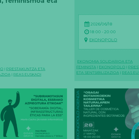
, feminismoa eta
tatea
2026/06/18
18:00 - 20:00
EKONOPOLO
EKONOMIA SOLIDARIOA ETA
FEMINISTA
|
EKONOPOLO
|
PRES
LO
|
PRESTAKUNTZA ETA
ETA SENTSIBILIZAZIOA
|
REAS EU
AZIOA
|
REAS EUSKADI