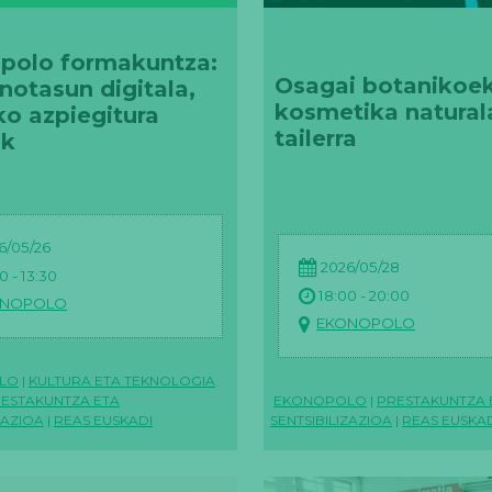
polo formakuntza:
Osagai botanikoek
notasun digitala,
kosmetika natural
o azpiegitura
tailerra
ak
6/05/26
2026/05/28
0 - 13:30
18:00 - 20:00
ONOPOLO
EKONOPOLO
LO
|
KULTURA ETA TEKNOLOGIA
ESTAKUNTZA ETA
EKONOPOLO
|
PRESTAKUNTZA 
ZAZIOA
|
REAS EUSKADI
SENTSIBILIZAZIOA
|
REAS EUSKA