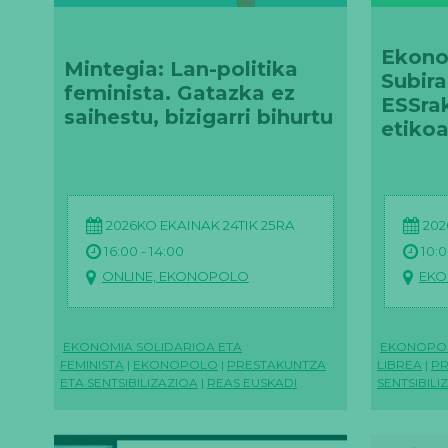
Ekono
Mintegia: Lan-politika
Subira
feminista. Gatazka ez
ESSrak
saihestu, bizigarri bihurtu
etiko
2026KO EKAINAK 24TIK 25RA
202
16:00 - 14:00
10:0
ONLINE, EKONOPOLO
EK
EKONOMIA SOLIDARIOA ETA
EKONOPO
FEMINISTA
|
EKONOPOLO
|
PRESTAKUNTZA
LIBREA
|
PR
ETA SENTSIBILIZAZIOA
|
REAS EUSKADI
SENTSIBILI