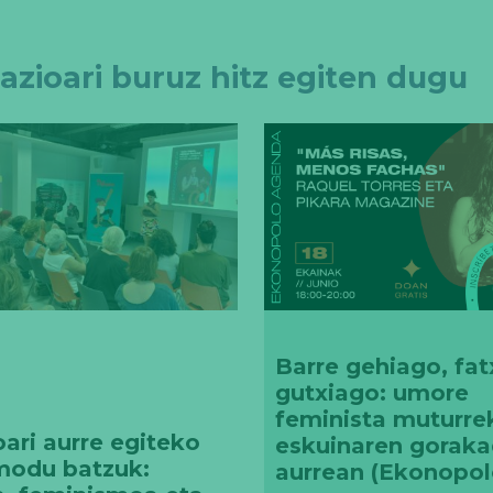
zazioari buruz hitz egiten dugu
Barre gehiago, fat
gutxiago: umore
feminista muturre
ari aurre egiteko
eskuinaren gorak
modu batzuk:
aurrean (Ekonopol