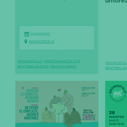
umorea
komuni
2026/09/22
EKONOPOLO
EKONOPOLO
|
PRESTAKUNTZA ETA
EKONOPO
SENTSIBILIZAZIOA
|
REAS EUSKADI
SENTSIBILIZ