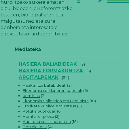
hurbiltzeko aukera ematen
dizu, bideoen, erreferentziazko
testuen, bibliografiaren eta
malgutasunez eta zure
denbora eta interesetara
egokitutako jardueren bidez.
Mediateka
HASIERA BALIABIDEAK
(3)
HASIERA FORMAKUNTZA
(3)
ARGITALPENAK
(54)
Hezkuntza baliabideak
(3)
Ekonomia solidarioren paperak
(6)
komikiak
(3)
Ekonomia Solidarioa eta Feminista
(10)
Erosketa Publiko Arduratsua
(5)
Politika publikoak
(6)
Herritar enpresa
(2)
Auditoria sozial bateratua
(15)
Bestelakoak
(4)