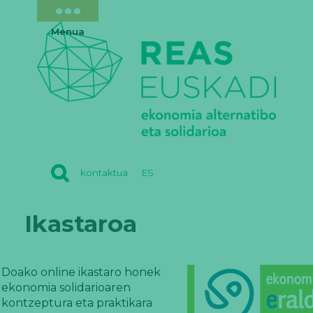
Menua
REAS
kontaktua
ES
EUSKADI
Ikastaroa
Doako online ikastaro honek
ekonomia solidarioaren
kontzeptura eta praktikara