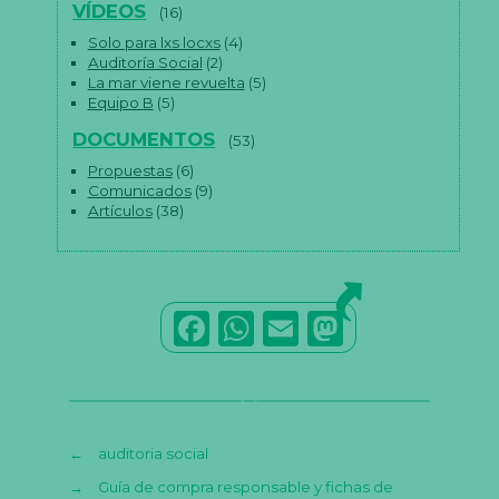
VÍDEOS
(16)
Solo para lxs locxs
(4)
Auditoría Social
(2)
La mar viene revuelta
(5)
Equipo B
(5)
DOCUMENTOS
(53)
Propuestas
(6)
Comunicados
(9)
Artículos
(38)
F
W
E
M
a
h
m
a
c
a
ai
st
e
ts
l
o
←
auditoria social
b
A
d
→
Guía de compra responsable y fichas de