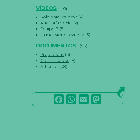
VÍDEOS
(16)
Solo para lxs locxs
(4)
Auditoría Social
(2)
Equipo B
(5)
La mar viene revuelta
(5)
DOCUMENTOS
(53)
Propuestas
(6)
Comunicados
(9)
Artículos
(38)
F
W
E
M
a
h
m
a
c
a
ai
st
e
ts
l
o
b
A
d