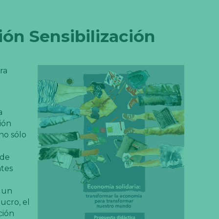
ón Sensibilización
ra
a
ión
no sólo
 de
ntes
o un
ucro, el
ción