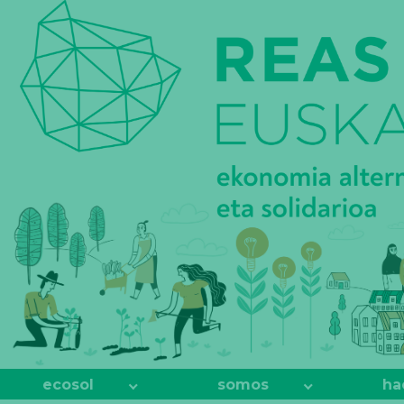
REAS
EUSKADI
ecosol
somos
ha