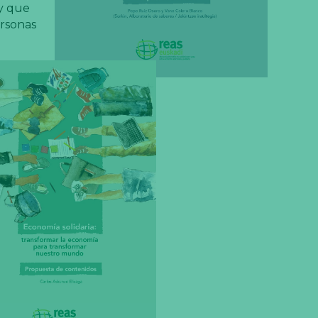
 y que
ersonas