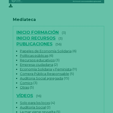
Mediateca
INICIO FORMACIÓN
(3)
INICIO RECURSOS
(3)
PUBLICACIONES
(56)
Papeles de Economía Solidaria
(6)
Políticas públicas
(6)
Recursos educativos
(3)
Empresa ciudadana
(2)
Economía Solidaria y Feminista
(11)
Compra Pública Responsable
(5)
Auditoria Social agregada
(15)
Comics
(3)
Otras
(5)
VÍDEOS
(16)
Solo para lxs locxs
(4)
Auditoría Social
(2)
La mar viene revuelta
(5)