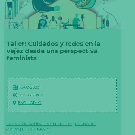
Taller: Cuidados y redes en la
vejez desde una perspectiva
feminista
N
e
c
e
s
16/02/2023
a
ri
18:00 - 20:00
a
EKONOPLO
s
E
st
a
s
ECONOMÍA SOLIDARIA Y FEMINISTA
|
ENTIDADES
c
SOCIAS
|
REAS EUSKADI
o