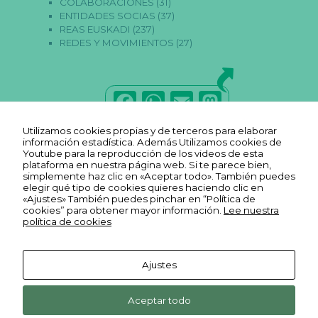
COLABORACIONES
(31)
a
ENTIDADES SOCIAS
(37)
s
P
REAS EUSKADI
(237)
ar
REDES Y MOVIMIENTOS
(27)
a
q
u
e
F
W
E
M
p
o
a
h
m
a
d
Utilizamos cookies propias y de terceros para elaborar
a
c
a
ai
st
información estadística. Además Utilizamos cookies de
m
Youtube para la reproducción de los videos de esta
os
e
ts
l
o
plataforma en nuestra página web. Si te parece bien,
m
simplemente haz clic en «Aceptar todo». También puedes
ej
b
A
d
elegir qué tipo de cookies quieres haciendo clic en
or
«Ajustes» También puedes pinchar en “Política de
ar
o
p
o
cookies” para obtener mayor información.
Lee nuestra
la
política de cookies
fu
o
p
n
n
ci
k
o
Ajustes
n
ali
Aviso legal
Ekonopolo. Polo de Economía
Reas
Youtube
d
Política de
Social y Solidaria. Harrobia Plaza
Aceptar todo
Euskadi
Reas
a
REAS
FLICKR
privacidad
d
4, 2º 48003 Bilbao Bizkaia
Facebook
Euskadi