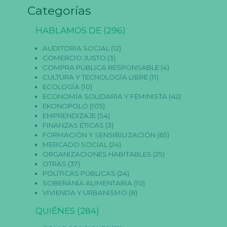
s
Categorías
p
a
r
HABLAMOS DE
(296)
a
q
AUDITORIA SOCIAL
(12)
u
COMERCIO JUSTO
(3)
e
COMPRA PÚBLICA RESPONSABLE
(4)
f
u
CULTURA Y TECNOLOGÍA LIBRE
(11)
n
ECOLOGÍA
(10)
ci
ECONOMÍA SOLIDARIA Y FEMINISTA
(42)
o
EKONOPOLO
(105)
n
EMPRENDIZAJE
(54)
e
FINANZAS ÉTICAS
(3)
la
w
FORMACIÓN Y SENSIBILIZACIÓN
(65)
e
MERCADO SOCIAL
(24)
b.
ORGANIZACIONES HABITABLES
(25)
OTRAS
(37)
POLÍTICAS PÚBLICAS
(24)
E
SOBERANÍA ALIMENTARIA
(10)
st
VIVIENDA Y URBANISMO
(8)
a
dí
QUIÉNES
(284)
st
ic