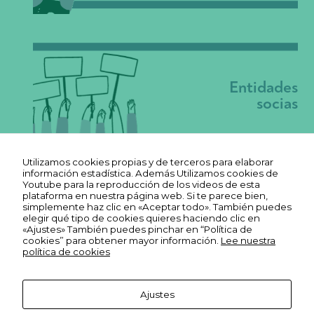
o
o
ki
e
s
n
o
Entidades
s
socias
o
n
o
p
ci
o
Utilizamos cookies propias y de terceros para elaborar
n
información estadística. Además Utilizamos cookies de
al
Youtube para la reproducción de los videos de esta
e
plataforma en nuestra página web. Si te parece bien,
s.
simplemente haz clic en «Aceptar todo». También puedes
S
elegir qué tipo de cookies quieres haciendo clic en
o
«Ajustes» También puedes pinchar en “Política de
n
cookies” para obtener mayor información.
Lee nuestra
n
política de cookies
e
c
e
s
Ajustes
a
Aviso legal
ri