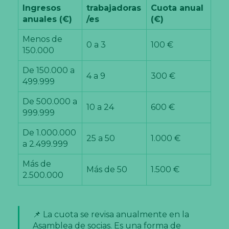
Ingresos
trabajadoras
Cuota anual
anuales (€)
/es
(€)
Menos de
0 a 3
100 €
150.000
De 150.000 a
4 a 9
300 €
499.999
De 500.000 a
10 a 24
600 €
999.999
De 1.000.000
25 a 50
1.000 €
a 2.499.999
Más de
Más de 50
1.500 €
2.500.000
📌 La cuota se revisa anualmente en la
Asamblea de socias. Es una forma de