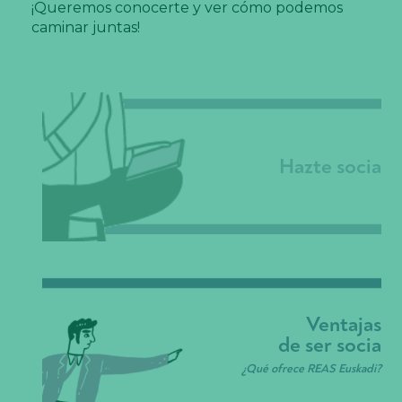
¡Queremos conocerte y ver cómo podemos
caminar juntas!
Hazte socia
N
e
c
e
s
a
ri
a
Ventajas
s
de ser socia
E
st
¿Qué ofrece REAS Euskadi?
a
s
c