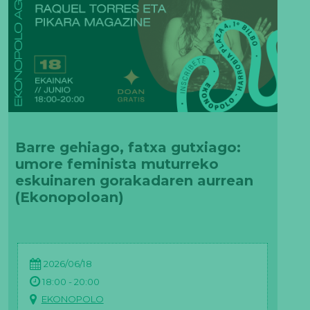
Barre gehiago, fatxa gutxiago:
umore feminista muturreko
eskuinaren gorakadaren aurrean
(Ekonopoloan)
2026/06/18
18:00 - 20:00
EKONOPOLO