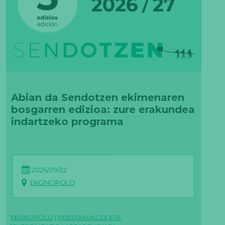
Abian da Sendotzen ekimenaren
bosgarren edizioa: zure erakundea
indartzeko programa
2026/09/22
EKONOPOLO
EKONOPOLO
|
PRESTAKUNTZA ETA