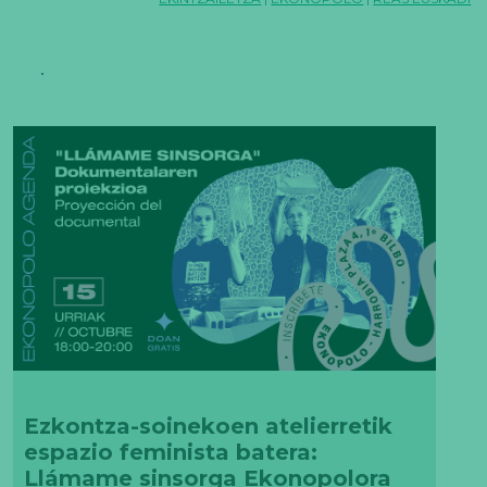
Ezkontza-soinekoen atelierretik
espazio feminista batera:
Llámame sinsorga Ekonopolora