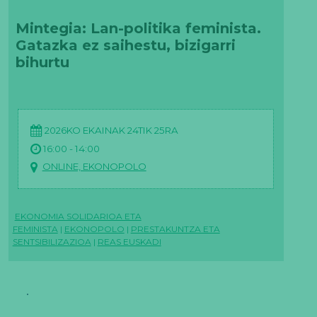
Mintegia: Lan-politika feminista.
Gatazka ez saihestu, bizigarri
bihurtu
2026KO EKAINAK 24TIK 25RA
16:00 - 14:00
ONLINE, EKONOPOLO
EKONOMIA SOLIDARIOA ETA
FEMINISTA
|
EKONOPOLO
|
PRESTAKUNTZA ETA
SENTSIBILIZAZIOA
|
REAS EUSKADI