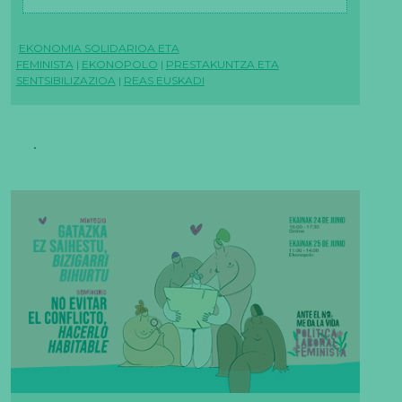
EKONOMIA SOLIDARIOA ETA
FEMINISTA
|
EKONOPOLO
|
PRESTAKUNTZA ETA
SENTSIBILIZAZIOA
|
REAS EUSKADI