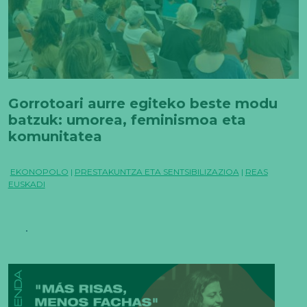
Gorrotoari aurre egiteko beste modu
batzuk: umorea, feminismoa eta
komunitatea
EKONOPOLO
|
PRESTAKUNTZA ETA SENTSIBILIZAZIOA
|
REAS
EUSKADI