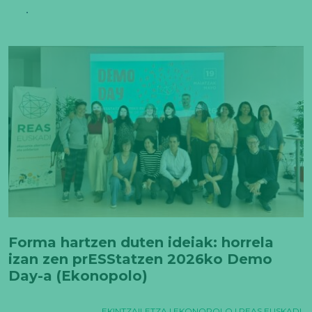
Forma hartzen duten ideiak: horrela
izan zen prESStatzen 2026ko Demo
Day-a (Ekonopolo)
EKINTZAILETZA
|
EKONOPOLO
|
REAS EUSKADI