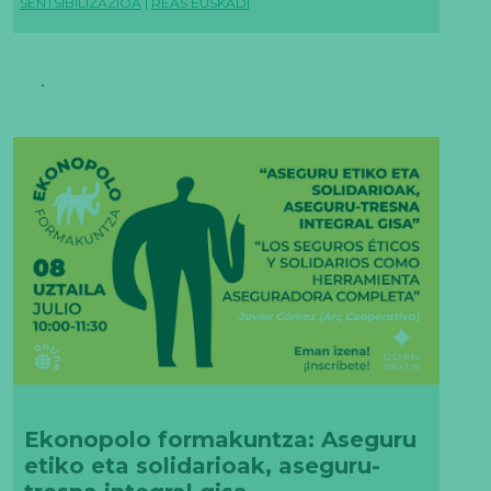
SENTSIBILIZAZIOA
|
REAS EUSKADI
Ekonopolo formakuntza: Aseguru
etiko eta solidarioak, aseguru-