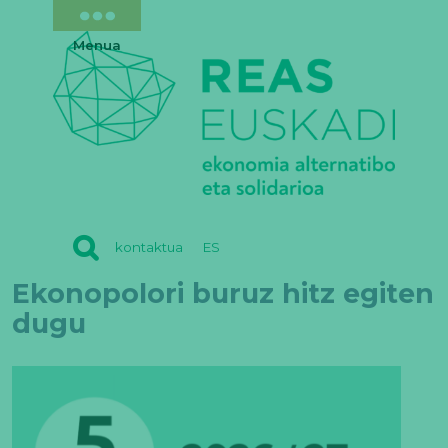
Menua
REAS
kontaktua
ES
EUSKADI
Ekonopolori buruz hitz egiten
dugu