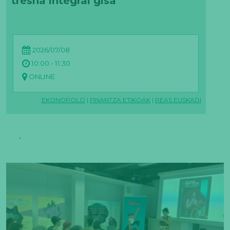
tresna integral gisa
2026/07/08
10:00 - 11:30
ONLINE
EKONOPOLO
|
FINANTZA ETIKOAK
|
REAS EUSKADI