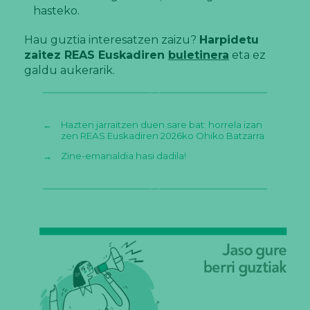
hasteko.
Hau guztia interesatzen zaizu?
Harpidetu
zaitez REAS Euskadiren
buletinera
eta ez
galdu aukerarik.
←
Hazten jarraitzen duen sare bat: horrela izan
zen REAS Euskadiren 2026ko Ohiko Batzarra
→
Zine-emanaldia hasi dadila!