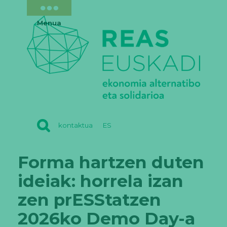
Menua
REAS
kontaktua
ES
EUSKADI
Forma hartzen duten
ideiak: horrela izan
zen prESStatzen
2026ko Demo Day-a