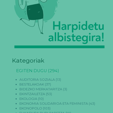
Kategoriak
EGITEN DUGU
(294)
AUDITORIA SOZIALA
(13)
BESTELAKOAK
(37)
BIDEZKO MERKATARITZA
(3)
EKINTZAILETZA
(53)
EKOLOGIA
(10)
EKONOMIA SOLIDARIOA ETA FEMINISTA
(43)
EKONOPOLO
(103)