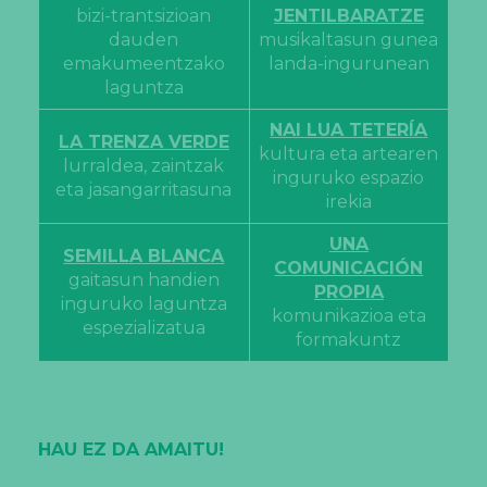
bizi-trantsizioan
JENTILBARATZE
dauden
musikaltasun gunea
emakumeentzako
landa-ingurunean
laguntza
NAI LUA TETERÍA
LA TRENZA VERDE
kultura eta artearen
lurraldea, zaintzak
inguruko espazio
eta jasangarritasuna
irekia
UNA
SEMILLA BLANCA
COMUNICACIÓN
gaitasun handien
PROPIA
inguruko laguntza
komunikazioa eta
espezializatua
formakuntz
HAU EZ DA AMAITU!