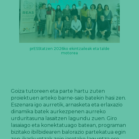
prESStatzen 2026ko ekintzaileak eta talde
motorea
Goiza tutoreen eta parte hartu zuten
proiektuen arteko barne-saio batekin hasi zen.
Eszenara igo aurretik, arnasketa eta erlaxazio
dinamika batek aurkezpenen aurreko
urduritasuna lasaitzen lagundu zuen. Giro
lasaiago eta konektatuago batean, programan
bizitako ibilbidearen balorazio partekatua egin
zen, ikaskuntzak zein jasotako laguntza oso