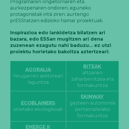
Programaren ongietorriaren eta
aurkezpenaren ondoren, eguneko
protagonistak iritsi ziren: aurtengo
prESStatzen edizioko hamar proiektuak.
Inspirazioa edo lankidetza bilatzen ari
bazara, edo ESSan mugitzen ari dena
zuzenean ezagutu nahi baduzu… ez utzi
proiektu horietako bakoitza aztertzeari:
BITEAK
AGORALIA
altzarien
hirugarren sektoreari
zaharberritzea eta
laguntza
formakuntza
EKINWAY
ECOBLAINERS
gazteen autonomia
oinetako ekologikoak
pertsonalerako
formakuntza
EMERGE K