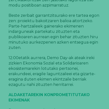
modu positiboan azpimarratuz.
Beste zerbait garrantzitsurako ere tartea egon
zen: proiektu bakoitzaren balioa aitortzeko.
Parte-hartzaileek gainerako ekimenen
indarguneak partekatu zituzten eta
publikoaren aurrean egin behar zituzten hiru
minutuko aurkezpenen azken entsegua egin
zuten.
12:00etatik aurrera, Demo Day-ak ateak ireki
zizkien Ekonomia Sozial eta Solidarioaren
ekosistemarekin lotutako pertsonei,
erakundeei, eragile laguntzaileei eta gizarte-
eragina duten ekimen ekintzaile berriak
ezagutu nahi zituzten herritarrei.
ALDAKETAREKIN KONPROMETITUTAKO
EKIMENAK