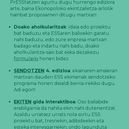
PrESStatzen agurtu dugu hurrengo ediziora
arte, baina Ekonopoloko ekintzailetza-arlotik
hainbat proposamen ditugu martxan:
Doako aholkularitzak
: Ideia edo proiektu
bat baduzu eta ESSaren balioekin garatu
nahi baduzu, edo zure enpresa martxan
badago eta indartu nahi badu, doako
aholkularitza-saio bat eska dezakezu
formulario
honen bidez.
SENDOTZEN
4. edizioa
: ekainaren amaieran
martxan dauden ESS ekimenak sendotzeko
programa honen deialdi berria irekiko dugu.
Adi egon!
EKITEN
gida interaktiboa
: Oso baliabide
erabilgarria da nahita ekin nahi dutenentzat.
Azaldu urratsez urrats nola sortu ESS
proiektu bat, tresnekin, adibideekin eta
esteka interesgarriekin, ondo lagunduta