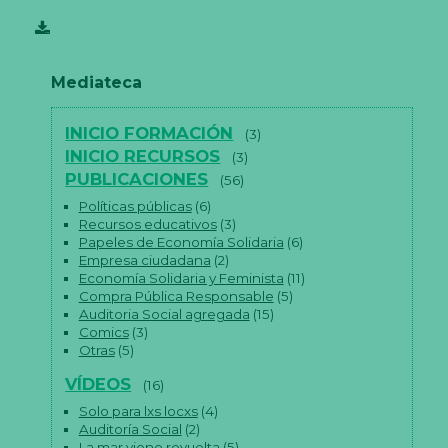
Mediateca
INICIO FORMACIÓN
(3)
INICIO RECURSOS
(3)
PUBLICACIONES
(56)
Políticas públicas
(6)
Recursos educativos
(3)
Papeles de Economía Solidaria
(6)
Empresa ciudadana
(2)
Economía Solidaria y Feminista
(11)
Compra Pública Responsable
(5)
Auditoria Social agregada
(15)
Comics
(3)
Otras
(5)
VÍDEOS
(16)
Solo para lxs locxs
(4)
Auditoría Social
(2)
La mar viene revuelta
(5)