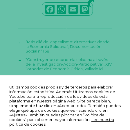
F
W
E
M
a
h
m
a
c
a
ai
st
e
ts
l
o
←
“Más allá del capitalismo: alternativas desde
b
A
d
la Economía Solidaria”, Documentación
Social nº 168
o
p
o
→
“Construyendo economía solidaria a través
o
p
n
de la Investigación-Acción-Participativa”, XIV
Jornadas de Economía Crítica, Valladolid
k
Utilizamos cookies propias y de terceros para elaborar
información estadística. Además Utilizamos cookies de
Youtube para la reproducción de los videos de esta
plataforma en nuestra página web. Si te parece bien,
simplemente haz clic en «Aceptar todo». También puedes
elegir qué tipo de cookies quieres haciendo clic en
«Ajustes» También puedes pinchar en “Política de
cookies” para obtener mayor información.
Lee nuestra
política de cookies