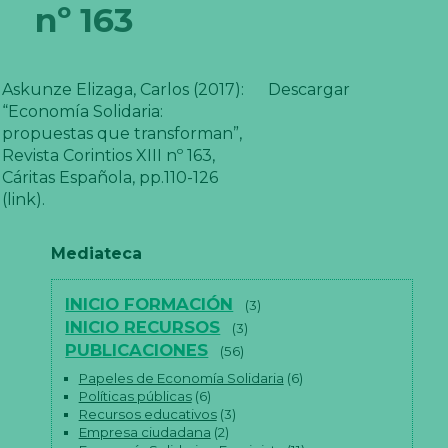
nº 163
Askunze Elizaga, Carlos (2017):
Descargar
“Economía Solidaria:
propuestas que transforman”,
Revista Corintios XIII nº 163,
Cáritas Española, pp.110-126
(link).
Mediateca
INICIO FORMACIÓN
(3)
INICIO RECURSOS
(3)
PUBLICACIONES
(56)
Papeles de Economía Solidaria
(6)
Políticas públicas
(6)
Recursos educativos
(3)
Empresa ciudadana
(2)