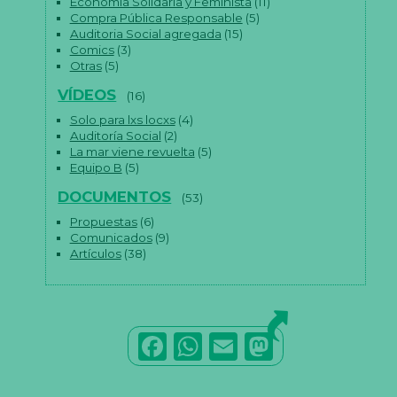
Economía Solidaria y Feminista
(11)
Compra Pública Responsable
(5)
Auditoria Social agregada
(15)
Comics
(3)
Otras
(5)
VÍDEOS
(16)
Solo para lxs locxs
(4)
Auditoría Social
(2)
La mar viene revuelta
(5)
Equipo B
(5)
DOCUMENTOS
(53)
Propuestas
(6)
Comunicados
(9)
Artículos
(38)
F
W
E
M
a
h
m
a