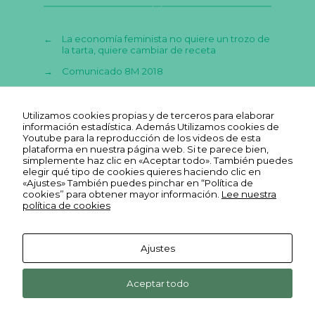
c
a
ai
st
e
ts
l
o
←
La economía feminista no quiere un trozo de
b
A
d
la tarta, quiere cambiar de receta
o
p
o
→
Comunicado 8M 2018
o
p
n
k
Utilizamos cookies propias y de terceros para elaborar
información estadística. Además Utilizamos cookies de
Youtube para la reproducción de los videos de esta
plataforma en nuestra página web. Si te parece bien,
simplemente haz clic en «Aceptar todo». También puedes
elegir qué tipo de cookies quieres haciendo clic en
«Ajustes» También puedes pinchar en “Política de
cookies” para obtener mayor información.
Lee nuestra
política de cookies
Ajustes
Aviso legal
Ekonopolo. Polo de Economía
Reas
Youtube
Política de
Aceptar todo
Social y Solidaria. Harrobia Plaza
Euskadi
Reas
REAS
FLICKR
privacidad
4, 2º 48003 Bilbao Bizkaia
Facebook
Euskadi
Euskadi
Reas
Cookies
INSTAGRAM
Reas